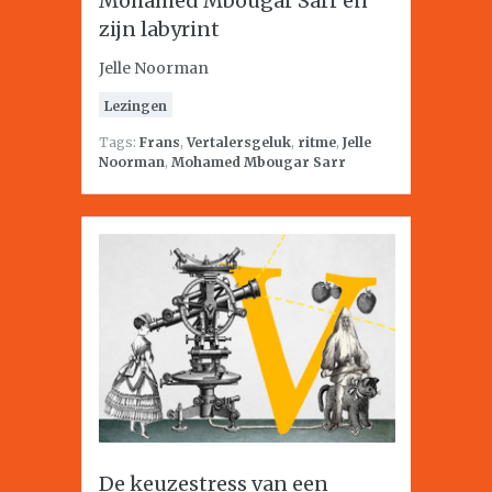
Mohamed Mbougar Sarr en
zijn labyrint
Jelle Noorman
Lezingen
Tags:
Frans
,
Vertalersgeluk
,
ritme
,
Jelle
Noorman
,
Mohamed Mbougar Sarr
De keuzestress van een