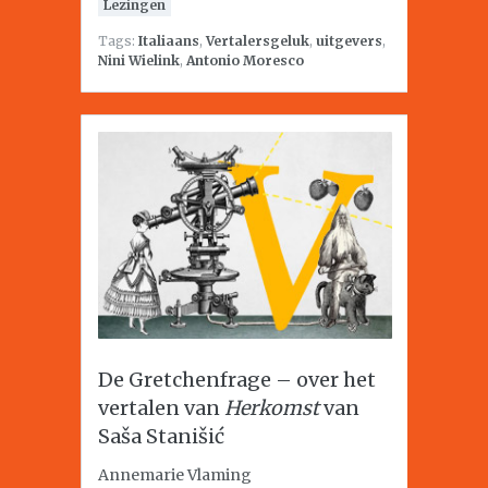
Lezingen
Tags:
Italiaans
,
Vertalersgeluk
,
uitgevers
,
Nini Wielink
,
Antonio Moresco
De Gretchenfrage – over het
vertalen van
Herkomst
van
Saša Stanišić
Annemarie Vlaming