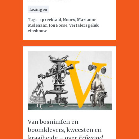
Lezingen
Tags:
spreektaal
,
Noors
,
Marianne
Molenaar
,
Jon Fosse
,
Vertalersgeluk
,
zinsbouw
Van bosnimfen en
boomklevers, kweesten en
kraaiheide – over
Erfgrond