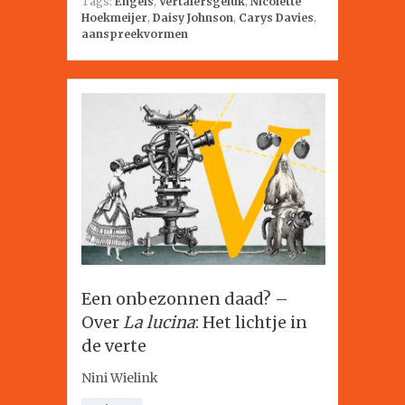
Tags:
Engels
,
Vertalersgeluk
,
Nicolette
Hoekmeijer
,
Daisy Johnson
,
Carys Davies
,
aanspreekvormen
Een onbezonnen daad? –
Over
La lucina
: Het lichtje in
de verte
Nini Wielink