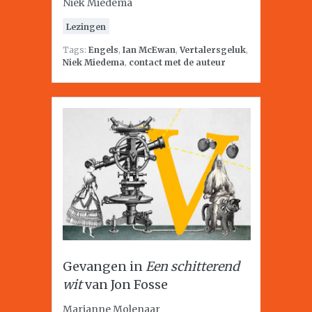
Niek Miedema
Lezingen
Tags:
Engels
,
Ian McEwan
,
Vertalersgeluk
,
Niek Miedema
,
contact met de auteur
Gevangen in
Een schitterend
wit
van Jon Fosse
Marianne Molenaar