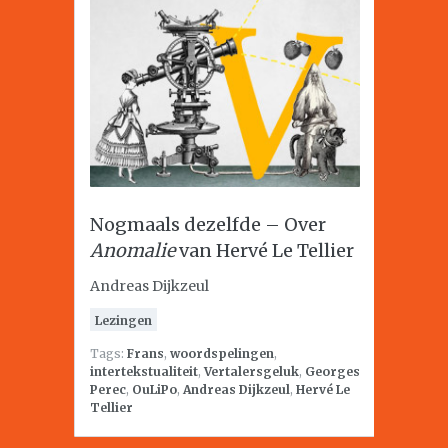
Nogmaals dezelfde – Over
Anomalie
van Hervé Le Tellier
Andreas Dijkzeul
Lezingen
Tags:
Frans
,
woordspelingen
,
intertekstualiteit
,
Vertalersgeluk
,
Georges
Perec
,
OuLiPo
,
Andreas Dijkzeul
,
Hervé Le
Tellier