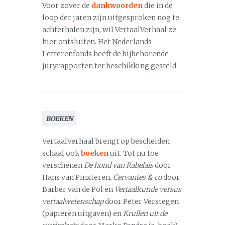
Voor zover de
dankwoorden
die in de
loop der jaren zijn uitgesproken nog te
achterhalen zijn, wil VertaalVerhaal ze
hier ontsluiten. Het Nederlands
Letterenfonds heeft de bijbehorende
juryrapporten ter beschikking gesteld.
BOEKEN
VertaalVerhaal brengt op bescheiden
schaal ook
boeken
uit. Tot nu toe
verschenen
De hond van Rabelais
door
Hans van Pinxteren,
Cervantes & co
door
Barber van de Pol en
Vertaalkunde versus
vertaalwetenschap
door Peter Verstegen
(papieren uitgaven) en
Krullen uit de