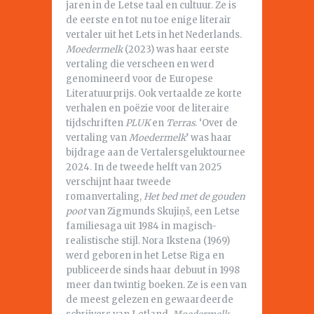
jaren in de Letse taal en cultuur. Ze is
de eerste en tot nu toe enige literair
vertaler uit het Lets in het Nederlands.
Moedermelk
(2023) was haar eerste
vertaling die verscheen en werd
genomineerd voor de Europese
Literatuurprijs. Ook vertaalde ze korte
verhalen en poëzie voor de literaire
tijdschriften
PLUK
en
Terras
. ‘Over de
vertaling van
Moedermelk
’ was haar
bijdrage aan de Vertalersgeluktournee
2024. In de tweede helft van 2025
verschijnt haar tweede
romanvertaling,
Het bed met de gouden
poot
van Zigmunds Skujiņš, een Letse
familiesaga uit 1984 in magisch-
realistische stijl. Nora Ikstena (1969)
werd geboren in het Letse Riga en
publiceerde sinds haar debuut in 1998
meer dan twintig boeken. Ze is een van
de meest gelezen en gewaardeerde