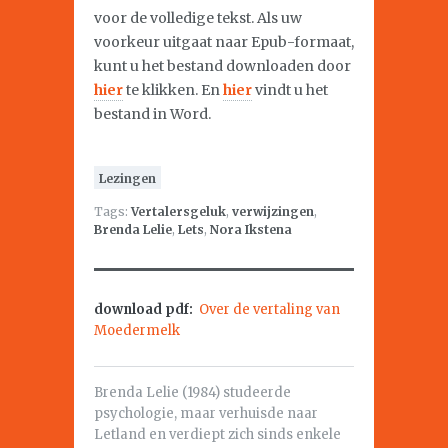
voor de volledige tekst. Als uw
voorkeur uitgaat naar Epub-formaat,
kunt u het bestand downloaden door
hier
te klikken. En
hier
vindt u het
bestand in Word.
Lezingen
Tags:
Vertalersgeluk
,
verwijzingen
,
Brenda Lelie
,
Lets
,
Nora Ikstena
download pdf:
Over de vertaling van
Moedermelk
Brenda Lelie (1984) studeerde
psychologie, maar verhuisde naar
Letland en verdiept zich sinds enkele