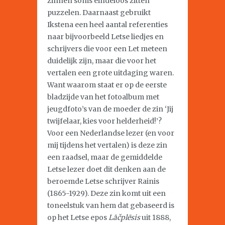
zinnen soms eindeloos zitten
puzzelen. Daarnaast gebruikt
Ikstena een heel aantal referenties
naar bijvoorbeeld Letse liedjes en
schrijvers die voor een Let meteen
duidelijk zijn, maar die voor het
vertalen een grote uitdaging waren.
Want waarom staat er op de eerste
bladzijde van het fotoalbum met
jeugdfoto’s van de moeder de zin ‘Jij
twijfelaar, kies voor helderheid!’?
Voor een Nederlandse lezer (en voor
mij tijdens het vertalen) is deze zin
een raadsel, maar de gemiddelde
Letse lezer doet dit denken aan de
beroemde Letse schrijver Rainis
(1865-1929). Deze zin komt uit een
toneelstuk van hem dat gebaseerd is
op het Letse epos
Lāčplēsis
uit 1888,