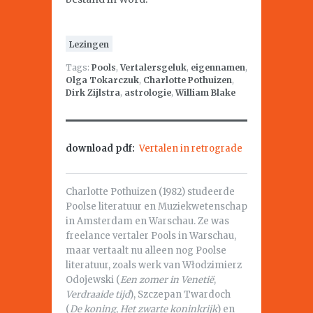
Lezingen
Tags:
Pools
,
Vertalersgeluk
,
eigennamen
,
Olga Tokarczuk
,
Charlotte Pothuizen
,
Dirk Zijlstra
,
astrologie
,
William Blake
download pdf:
Vertalen in retrograde
Charlotte Pothuizen (1982) studeerde
Poolse literatuur en Muziekwetenschap
in Amsterdam en Warschau. Ze was
freelance vertaler Pools in Warschau,
maar vertaalt nu alleen nog Poolse
literatuur, zoals werk van Włodzimierz
Odojewski (
Een zomer in Venetië
,
Verdraaide tijd
), Szczepan Twardoch
(
De koning
,
Het zwarte koninkrijk
) en