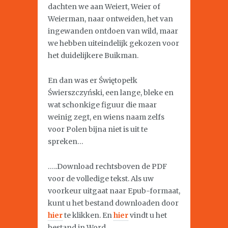
dachten we aan Weiert, Weier of
Weierman, naar ontweiden, het van
ingewanden ontdoen van wild, maar
we hebben uiteindelijk gekozen voor
het duidelijkere Buikman.
En dan was er Świętopełk
Świerszczyński, een lange, bleke en
wat schonkige figuur die maar
weinig zegt, en wiens naam zelfs
voor Polen bijna niet is uit te
spreken…
…..Download rechtsboven de PDF
voor de volledige tekst. Als uw
voorkeur uitgaat naar Epub-formaat,
kunt u het bestand downloaden door
hier
te klikken. En
hier
vindt u het
bestand in Word.