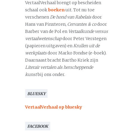
VertaalVerhaal brengt op bescheiden
schaal ook
boeken
uit. Tot nu toe
verschenen
De hond van Rabelais
door
Hans van Pinxteren,
Cervantes & co
door
Barber van de Pol en
Vertaalkunde versus
vertaalwetenschap
door Peter Verstegen
(papieren uitgaven) en
Krullen uit de
werkplaats
door Marko Fondse (e-boek).
Daarnaast bracht Bartho Kriek zijn
Literair vertalen als herscheppende
kunst
bij ons onder.
BLUESKY
VertaalVerhaal op bluesky
FACEBOOK