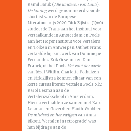
Kamil Bałuk (
Alle kinderen van Louis
).
De koning
werd genomineerd voor de
shortlist van de Europese
Literatuurprijs 2020. Dirk Zijlstra (1960)
studeerde Frans aan het Instituut voor
Vertaalkunde in Amsterdam en Pools
aan het Hoger Instituut voor Vertalers
en Tolken in Antwerpen. Uit het Frans
vertaalde hij o.m. werk van Dominique
Fernandez, Erik Orsenna en Dan
Franck, uit het Pools
Het zout der aarde
van Józef Wittlin. Charlotte Pothuizen
en Dirk Zijlstra kennen elkaar van een
korte cursus literair vertalen Pools o.l.v.
Karol Lesman aan de
Vertalersvakschool in Amsterdam.
Hierna vertaalden ze samen met Karol
Lesman en Goverdien Hauth-Grubben
De misdaad en het zwijgen
van Anna
Bikont. ‘Vertalen in retrograde’ was
hun bijdrage aan de