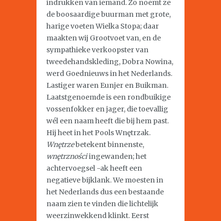
indrukken van iemand. Zo noemt ze
de boosaardige buurman met grote,
harige voeten Wielka Stopa; daar
maakten wij Grootvoet van, en de
sympathieke verkoopster van
tweedehandskleding, Dobra Nowina,
werd Goednieuws in het Nederlands.
Lastiger waren Eunjer en Buikman.
Laatstgenoemde is een rondbuikige
vossenfokker en jager, die toevallig
wél een naam heeft die bij hem past.
Hij heet in het Pools Wnętrzak.
Wnętrze
betekent binnenste,
wnętrzności
ingewanden; het
achtervoegsel -ak heeft een
negatieve bijklank. We moesten in
het Nederlands dus een bestaande
naam zien te vinden die lichtelijk
weerzinwekkend klinkt. Eerst