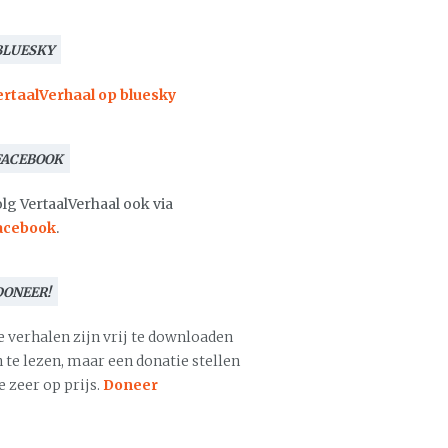
BLUESKY
ertaalVerhaal op bluesky
FACEBOOK
lg VertaalVerhaal ook via
acebook
.
DONEER!
e verhalen zijn vrij te downloaden
 te lezen, maar een donatie stellen
 zeer op prijs.
Doneer