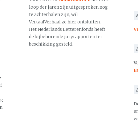
loop der jaren zijn uitgesproken nog
te achterhalen zijn, wil
VertaalVerhaal ze hier ontsluiten.
Het Nederlands Letterenfonds heeft
V
de bijbehorende juryrapporten ter
beschikking gesteld.
Vo
F
e
f
ng
D
en
en
we