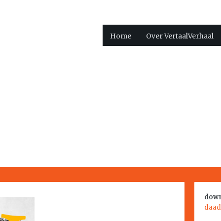
Home
Over VertaalVerhaal
down
daad