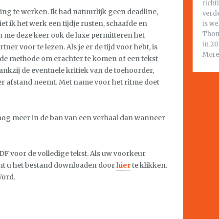
richt
ing te werken. Ik had natuurlijk geen deadline,
verd
liet ik het werk een tijdje rusten, schaafde en
is w
Thom
kon me deze keer ook de luxe permitteren het
in 20
tner voor te lezen. Als je er de tijd voor hebt, is
Mores
ende methode om erachter te komen of een tekst
dankzij de eventuele kritiek van de toehoorder,
er afstand neemt. Met name voor het ritme doet
k nog meer in de ban van een verhaal dan wanneer
F voor de volledige tekst. Als uw voorkeur
nt u het bestand downloaden door
hier
te klikken.
Word.