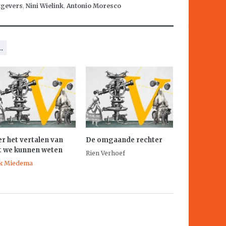
tgevers
,
Nini Wielink
,
Antonio Moresco
.
r het vertalen van
De omgaande rechter
t we kunnen weten
Rien Verhoef
k Miedema