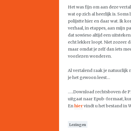
Het was fijn om aan deze vertal
wat op zich al heerlijk is. Soms 
polijstte hier en daar wat. Ik 
verhaal, in etappes, aan mijn par
dat sowieso altijd een uitstek
echt lekker loopt. Niet zozeer 
maar omdat je zelf dan iets me
voorlezen wonderen.
Al vertalend raak je natuurlij
je het gewoon leest…
…..Download rechtsboven de PD
uitgaat naar Epub-formaat, ku
En
hier
vindt u het bestand in 
Lezingen