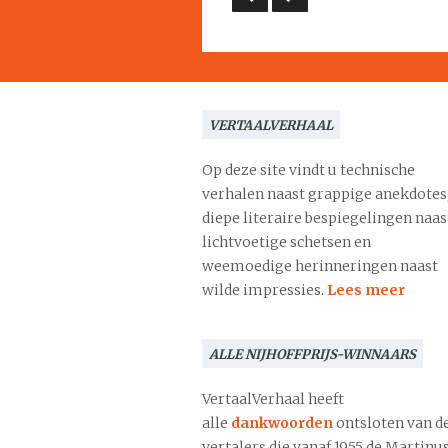
VERTAALVERHAAL
Op deze site vindt u technische
verhalen naast grappige anekdotes
diepe literaire bespiegelingen naas
lichtvoetige schetsen en
weemoedige herinneringen naast
wilde impressies.
Lees meer
ALLE NIJHOFFPRIJS-WINNAARS
VertaalVerhaal heeft
alle
dankwoorden
ontsloten van d
vertalers die vanaf 1955 de Martinu