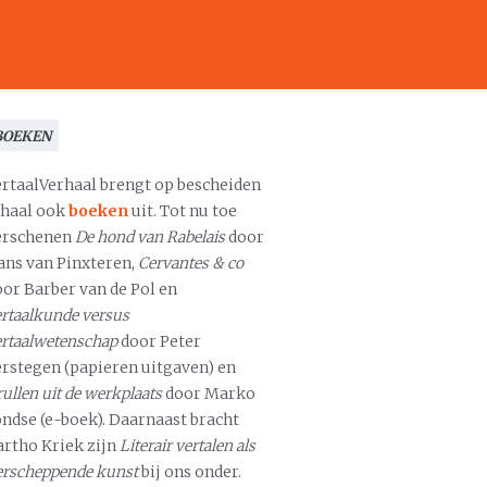
BOEKEN
ertaalVerhaal brengt op bescheiden
chaal ook
boeken
uit. Tot nu toe
erschenen
De hond van Rabelais
door
ans van Pinxteren,
Cervantes & co
oor Barber van de Pol en
rtaalkunde versus
ertaalwetenschap
door Peter
erstegen (papieren uitgaven) en
ullen uit de werkplaats
door Marko
ondse (e-boek). Daarnaast bracht
artho Kriek zijn
Literair vertalen als
erscheppende kunst
bij ons onder.