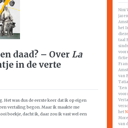
Nini 
jaren
Amst
het I
dieze
taal 
sinds
en daad? – Over
La
voorn
ficti
htje in de verte
Frans
Amst
van B
Tati
‘Een
voord
Vert
g. Het was dus de eerste keer dat ik op eigen
vers
n een vertaling begon. Maar ik maakte me
het
N
i boekje, dacht ik, daar zou ik vast wel een
Mores
van 