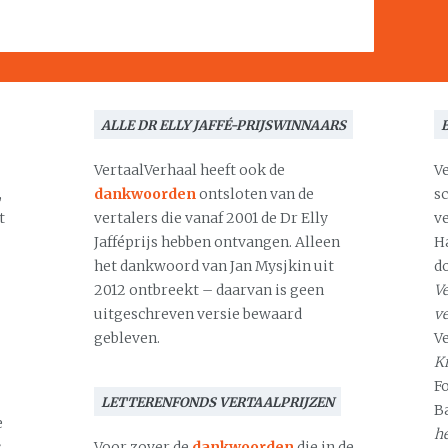
ALLE DR ELLY JAFFÉ-PRIJSWINNAARS
VertaalVerhaal heeft ook de
V
,
dankwoorden
ontsloten van de
s
t
vertalers die vanaf 2001 de Dr Elly
v
Jafféprijs hebben ontvangen. Alleen
H
het dankwoord van Jan Mysjkin uit
d
2012 ontbreekt – daarvan is geen
Ve
uitgeschreven versie bewaard
v
gebleven.
V
Kr
F
LETTERENFONDS VERTAALPRIJZEN
B
e
h
s
Voor zover de
dankwoorden
die in de