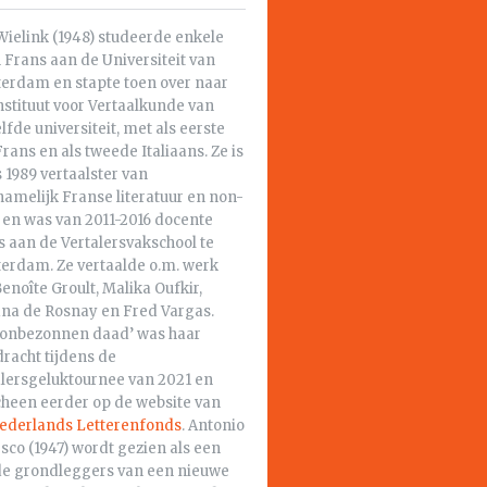
Wielink (1948) studeerde enkele
 Frans aan de Universiteit van
erdam en stapte toen over naar
nstituut voor Vertaalkunde van
lfde universiteit, met als eerste
Frans en als tweede Italiaans. Ze is
 1989 vertaalster van
amelijk Franse literatuur en non-
e en was van 2011-2016 docente
 aan de Vertalersvakschool te
erdam. Ze vertaalde o.m. werk
enoîte Groult, Malika Oufkir,
ana de Rosnay en Fred Vargas.
 onbezonnen daad’ was haar
racht tijdens de
alersgeluktournee van 2021 en
cheen eerder op de website van
ederlands Letterenfonds
. Antonio
co (1947) wordt gezien als een
de grondleggers van een nieuwe