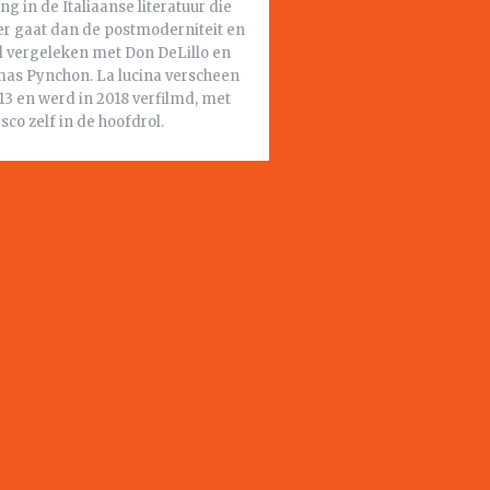
ing in de Italiaanse literatuur die
er gaat dan de postmoderniteit en
el vergeleken met Don DeLillo en
as Pynchon. La lucina verscheen
13 en werd in 2018 verfilmd, met
co zelf in de hoofdrol.