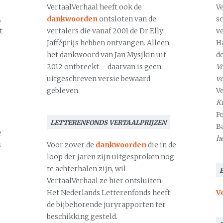
VertaalVerhaal heeft ook de
V
,
dankwoorden
ontsloten van de
s
t
vertalers die vanaf 2001 de Dr Elly
v
Jafféprijs hebben ontvangen. Alleen
H
het dankwoord van Jan Mysjkin uit
d
2012 ontbreekt – daarvan is geen
Ve
uitgeschreven versie bewaard
v
gebleven.
V
Kr
F
LETTERENFONDS VERTAALPRIJZEN
B
e
h
s
Voor zover de
dankwoorden
die in de
loop der jaren zijn uitgesproken nog
te achterhalen zijn, wil
VertaalVerhaal ze hier ontsluiten.
Het Nederlands Letterenfonds heeft
V
de bijbehorende juryrapporten ter
beschikking gesteld.