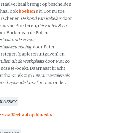
ertaalVerhaal brengt op bescheiden
chaal ook
boeken
uit. Tot nu toe
erschenen
De hond van Rabelais
door
ans van Pinxteren,
Cervantes & co
oor Barber van de Pol en
rtaalkunde versus
ertaalwetenschap
door Peter
erstegen (papieren uitgaven) en
ullen uit de werkplaats
door Marko
ondse (e-boek). Daarnaast bracht
artho Kriek zijn
Literair vertalen als
erscheppende kunst
bij ons onder.
BLUESKY
ertaalVerhaal op bluesky