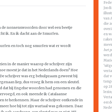
Fede
Jordi
illu
van
die z
en de nonsenswoorden door wel een beetje
over
ht ik. En ik dacht aan de Smurfen.
en w
rake
meer.
urfen en toch nog smurfen wat er wordt
het p
werd
Mario
zien in de manier waarop de schrijver zijn
‘uit
e moest je dat in het Nederlands doen? Hoe
verta
 De schrijver was erg behulpzaam geweest bij
dat v
tango
tegenaan liep, dus vroeg ik hem om een sleutel.
op 28
igd dat hij Engelse woorden had genomen en die
lezin
vervoegd, en ook meende ik Catalaanse
Vert
n te herkennen. Maar de schrijver ontkende in
eerde
et meer hoe hij tot zijn wartaal was gekomen. Daar
Nede