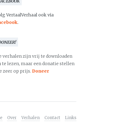
FACEBOOK
lg VertaalVerhaal ook via
acebook
.
DONEER!
e verhalen zijn vrij te downloaden
 te lezen, maar een donatie stellen
 zeer op prijs.
Doneer
e
Over
Verhalen
Contact
Links