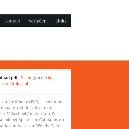
Contact
Verhalen
Links
load pdf:
De jongen die het
 van Attila stal
 van de Mheen (1967) is beeldend
tenaar en studeerde aan de
alersVakschool Amsterdam. Ze
alt uit het Spaans en Catalaans en
aalde o.m. werk van Wendy Guerra,