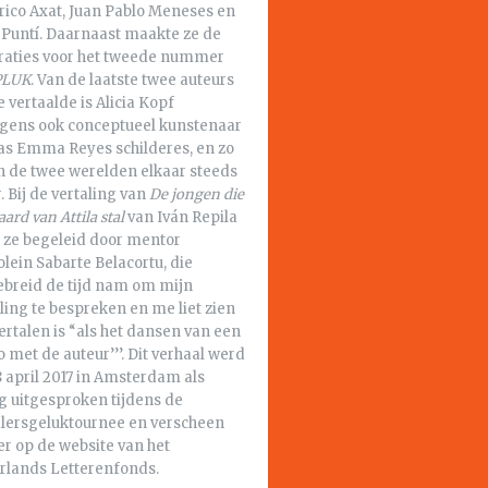
rico Axat, Juan Pablo Meneses en
 Puntí. Daarnaast maakte ze de
straties voor het tweede nummer
PLUK
. Van de laatste twee auteurs
e vertaalde is Alicia Kopf
igens ook conceptueel kunstenaar
as Emma Reyes schilderes, en zo
n de twee werelden elkaar steeds
 Bij de vertaling van
De jongen die
aard van Attila stal
van Iván Repila
 ze begeleid door mentor
lein Sabarte Belacortu, die
gebreid de tijd nam om mijn
ling te bespreken en me liet zien
ertalen is “als het dansen van een
 met de auteur’’’. Dit verhaal werd
 april 2017 in Amsterdam als
g uitgesproken tijdens de
alersgeluktournee en verscheen
r op de website van het
rlands Letterenfonds.