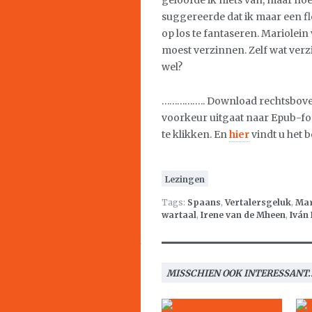
geloofde ik niets van, maar hoe
suggereerde dat ik maar een f
op los te fantaseren. Mariolein
moest verzinnen. Zelf wat verz
wel?
…………….. Download rechtsboven 
voorkeur uitgaat naar Epub-f
te klikken. En
hier
vindt u het 
Lezingen
Tags:
Spaans
,
Vertalersgeluk
,
Mar
wartaal
,
Irene van de Mheen
,
Iván 
MISSCHIEN OOK INTERESSANT..