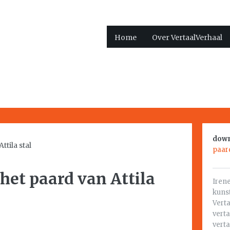
Home
Over VertaalVerhaal
down
paard
het paard van Attila
Irene
kuns
Vert
verta
vert