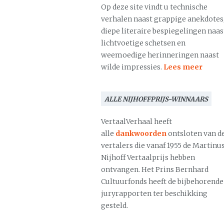
Op deze site vindt u technische
verhalen naast grappige anekdotes
diepe literaire bespiegelingen naas
lichtvoetige schetsen en
weemoedige herinneringen naast
wilde impressies.
Lees meer
ALLE NIJHOFFPRIJS-WINNAARS
VertaalVerhaal heeft
alle
dankwoorden
ontsloten van d
vertalers die vanaf 1955 de Martinu
Nijhoff Vertaalprijs hebben
ontvangen. Het Prins Bernhard
Cultuurfonds heeft de bijbehorende
juryrapporten ter beschikking
gesteld.