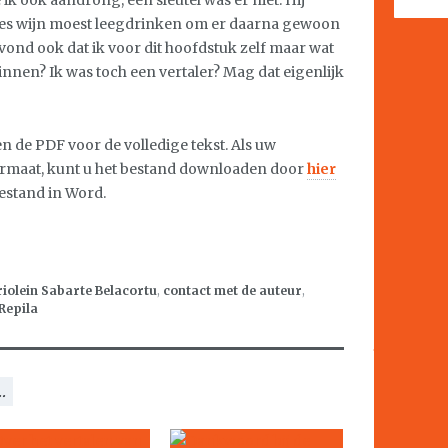
 ik ook aandrong, een sleutel was er niet. Hij
les wijn moest leegdrinken om er daarna gewoon
 vond ook dat ik voor dit hoofdstuk zelf maar wat
innen? Ik was toch een vertaler? Mag dat eigenlijk
de PDF voor de volledige tekst. Als uw
ormaat, kunt u het bestand downloaden door
hier
bestand in Word.
iolein Sabarte Belacortu
,
contact met de auteur
,
Repila
.