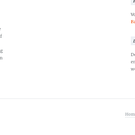
Vo
F
e
f
ng
D
en
en
we
Hom