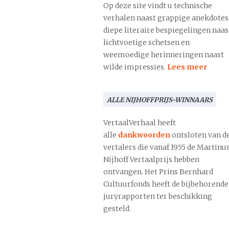
Op deze site vindt u technische
verhalen naast grappige anekdotes
diepe literaire bespiegelingen naas
lichtvoetige schetsen en
weemoedige herinneringen naast
wilde impressies.
Lees meer
ALLE NIJHOFFPRIJS-WINNAARS
VertaalVerhaal heeft
alle
dankwoorden
ontsloten van d
vertalers die vanaf 1955 de Martinu
Nijhoff Vertaalprijs hebben
ontvangen. Het Prins Bernhard
Cultuurfonds heeft de bijbehorende
juryrapporten ter beschikking
gesteld.