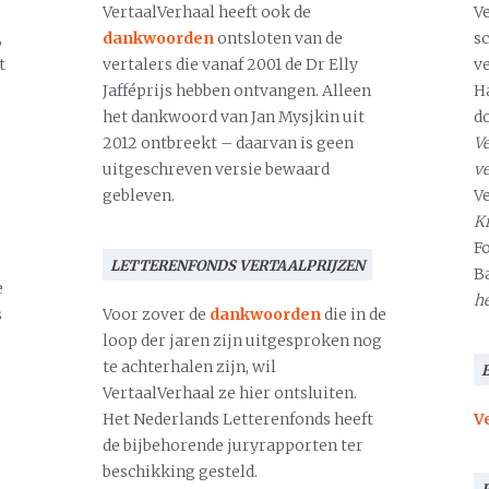
VertaalVerhaal heeft ook de
V
,
dankwoorden
ontsloten van de
s
t
vertalers die vanaf 2001 de Dr Elly
v
Jafféprijs hebben ontvangen. Alleen
H
het dankwoord van Jan Mysjkin uit
d
2012 ontbreekt – daarvan is geen
Ve
uitgeschreven versie bewaard
v
gebleven.
V
Kr
F
LETTERENFONDS VERTAALPRIJZEN
B
e
h
s
Voor zover de
dankwoorden
die in de
loop der jaren zijn uitgesproken nog
te achterhalen zijn, wil
VertaalVerhaal ze hier ontsluiten.
Het Nederlands Letterenfonds heeft
V
de bijbehorende juryrapporten ter
beschikking gesteld.