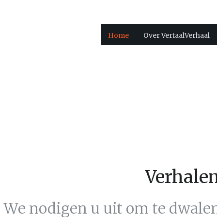
Home
Over VertaalVerhaal
Verhalen
We nodigen u uit om te dwale