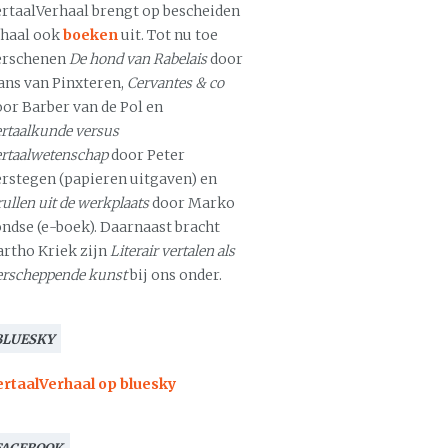
ertaalVerhaal brengt op bescheiden
chaal ook
boeken
uit. Tot nu toe
erschenen
De hond van Rabelais
door
ans van Pinxteren,
Cervantes & co
oor Barber van de Pol en
rtaalkunde versus
ertaalwetenschap
door Peter
erstegen (papieren uitgaven) en
ullen uit de werkplaats
door Marko
ondse (e-boek). Daarnaast bracht
artho Kriek zijn
Literair vertalen als
erscheppende kunst
bij ons onder.
BLUESKY
ertaalVerhaal op bluesky