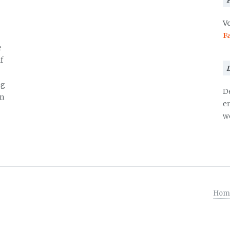
Vo
F
e
f
ng
D
en
en
we
Hom