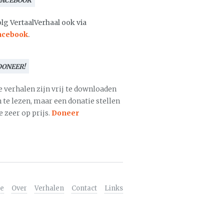
FACEBOOK
lg VertaalVerhaal ook via
acebook
.
DONEER!
e verhalen zijn vrij te downloaden
 te lezen, maar een donatie stellen
 zeer op prijs.
Doneer
e
Over
Verhalen
Contact
Links