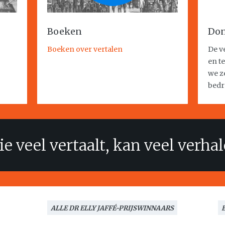
Boeken
Don
Boeken over vertalen
De v
en t
we ze
bedr
e veel vertaalt, kan veel verha
ALLE DR ELLY JAFFÉ-PRIJSWINNAARS