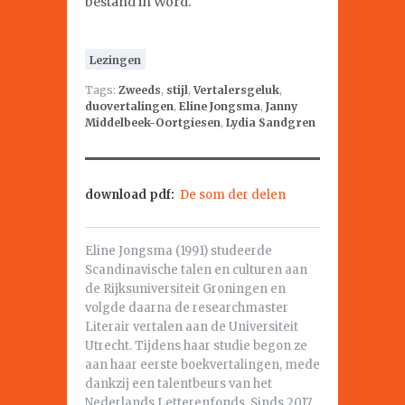
bestand in Word.
Lezingen
Tags:
Zweeds
,
stijl
,
Vertalersgeluk
,
duovertalingen
,
Eline Jongsma
,
Janny
Middelbeek-Oortgiesen
,
Lydia Sandgren
download pdf:
De som der delen
Eline Jongsma (1991) studeerde
Scandinavische talen en culturen aan
de Rijksuniversiteit Groningen en
volgde daarna de researchmaster
Literair vertalen aan de Universiteit
Utrecht. Tijdens haar studie begon ze
aan haar eerste boekvertalingen, mede
dankzij een talentbeurs van het
Nederlands Letterenfonds. Sinds 2017