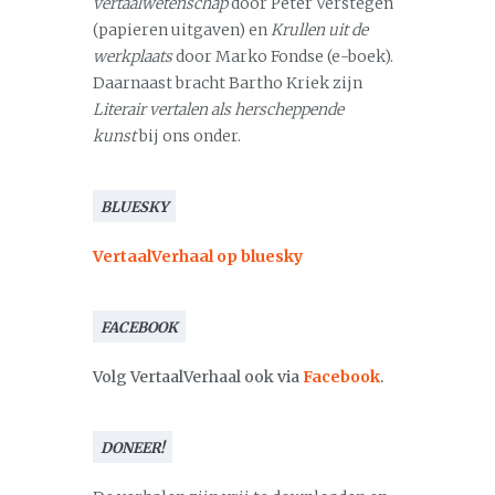
vertaalwetenschap
door Peter Verstegen
(papieren uitgaven) en
Krullen uit de
werkplaats
door Marko Fondse (e-boek).
Daarnaast bracht Bartho Kriek zijn
Literair vertalen als herscheppende
kunst
bij ons onder.
BLUESKY
VertaalVerhaal op bluesky
FACEBOOK
Volg VertaalVerhaal ook via
Facebook
.
DONEER!