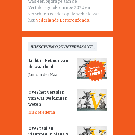
was een bijdrage aan de
Vertalersgeluktournee 2022 en
verscheen eerder op de website van
het
Nederlands Letterenfonds
.
MISSCHIEN OOK INTERESSANT...
Licht in
Het uur van
de waarheid
Jan van der Haar
Over het vertalen
van
Wat we kunnen
weten
Niek Miedema
Over taal en
identiteit in Alana S.