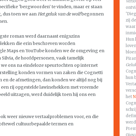
Verl
 specifieke ‘bergwoorden’ te vinden, maar er staan
ontv
‘Dieg
g, dus toen we aan
Het geluk van de wolf
begonnen
zij d
men.
waar
inmi
ongste roman werd daarnaast enigszins
Hun l
plekken die erin beschreven worden
love
ogle Maps en YouTube konden we de omgeving en
bloem
 Silvia, de hoofdpersonen, vaak tamelijk
Piran
Gelu
 we ons na eindeloze speurtochten op internet
Cogn
orstelling konden vormen van zaken die Cognetti
hun 
n en de afmetingen, dan konden we altijd nog bij
Vert
n een rij opgestelde lawinehekken met vreemde
vers
eeld uitzagen, werd duidelijk toen hij ons een
het
N
Cogne
schri
defin
ook weer nieuwe vertaalproblemen voor, en die
werd
 oftewel cultuurbepaalde termen en
Prem
Giov