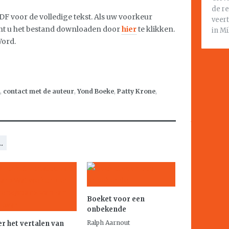
de r
F voor de volledige tekst. Als uw voorkeur
veert
nt u het bestand downloaden door
hier
te klikken.
in Mi
Word.
,
contact met de auteur
,
Yond Boeke
,
Patty Krone
,
.
Boeket voor een
onbekende
Ralph Aarnout
r het vertalen van