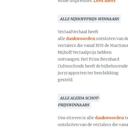
wilde impressies.
Lees meer
ALLE NIJHOFFPRIJS-WINNAARS
VertaalVerhaal heeft
alle
dankwoorden
ontsloten van d
vertalers die vanaf 1955 de Martinu
Nijhoff Vertaalprijs hebben
ontvangen. Het Prins Bernhard
Cultuurfonds heeft de bijbehorende
juryrapporten ter beschikking
gesteld.
ALLE ALEIDA SCHOT-
PRIJSWINNAARS
Ons streven is alle
dankwoorden
t
ontsluiten van de vertalers die vana