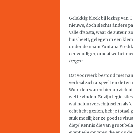
Gelukkig bleek bij lezing van C
nieuwe, doch slechts ándere p
Valle d’Aosta, waar de auteur, z
huis heeft, gelegen in een klei
onder de naam Fontana Fredda.
eenvoudiger, omdat we het mee
bergen
.
Dat voorwerk bestond met nam
verhaal zich afspeelt en de te
Woorden waren hier op zich niet
wel te vinden. Er zijn legio s
wat natuurverschijnselen als ‘cou
echt hebt gezien, heb je totaal
stuk moeilijker ze goed te visu
diep? Kennis die van groot bela
eventuele gevaren die er op de