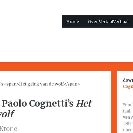
Home
Over VertaalVerhaal
down
Cogne
n Paolo Cognetti’s
Het
Yond 
olf
taal-
van 
1983 
 Krone
docen