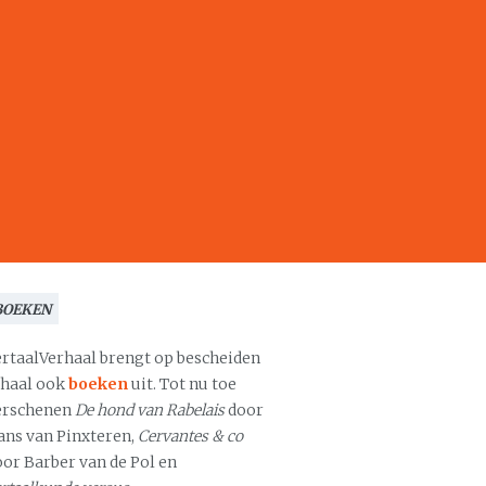
BOEKEN
ertaalVerhaal brengt op bescheiden
chaal ook
boeken
uit. Tot nu toe
erschenen
De hond van Rabelais
door
ans van Pinxteren,
Cervantes & co
oor Barber van de Pol en