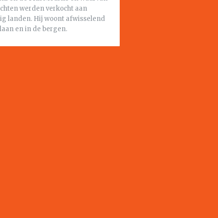
echten werden verkocht aan
ig landen. Hij woont afwisselend
laan en in de bergen.