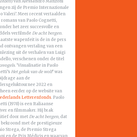
oofden
) van Alessandro Manzoni
ingen zij de Premio Internazionale
o Valeri’. Meer recent vertaalden
e romans van Paolo Cognetti,
onder het zeer succesvolle en
ddels verfilmde
De acht bergen
.
aatste wapenfeit is de in de pers
nd ontvangen vertaling van een
lezing uit de verhalen van Luigi
dello, verschenen onder de titel
ksvogels
. ‘Visualisatie in Paolo
etti’s
Het geluk van de wolf
’ was
bijdrage aan de
alersgeluktournee 2022 en
cheen eerder op de website van
ederlands Letterenfonds
. Paolo
tti (1978) is een Italiaanse
jver en filmmaker. Hij brak
itief door met
De acht bergen
, dat
 bekroond met de prestigieuze
io Strega, de Premio Strega
ani en de Prix Médicis en waarvan