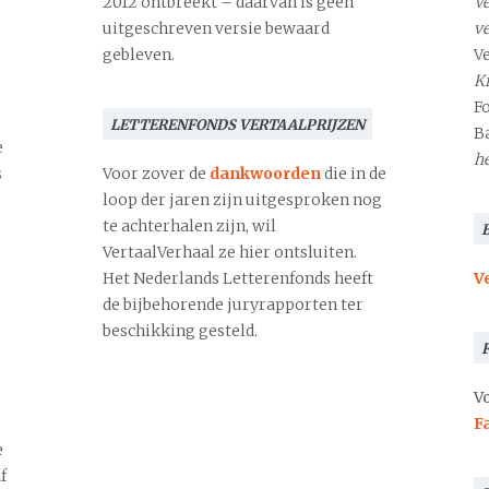
2012 ontbreekt – daarvan is geen
Ve
uitgeschreven versie bewaard
v
gebleven.
V
Kr
F
LETTERENFONDS VERTAALPRIJZEN
B
e
h
s
Voor zover de
dankwoorden
die in de
loop der jaren zijn uitgesproken nog
te achterhalen zijn, wil
VertaalVerhaal ze hier ontsluiten.
Het Nederlands Letterenfonds heeft
V
de bijbehorende juryrapporten ter
beschikking gesteld.
Vo
F
e
f