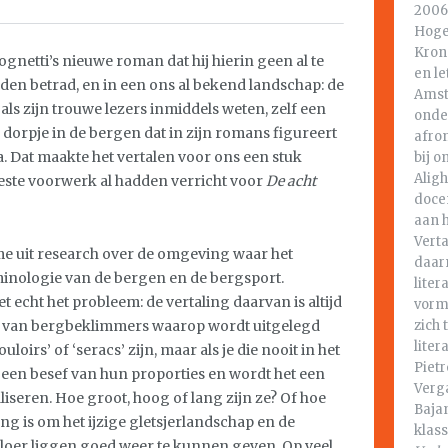
2006 
Hoge
Krone
ognetti’s nieuwe roman dat hij hierin geen al te
en le
aden betrad, en in een ons al bekend landschap: de
Amst
oals zijn trouwe lezers inmiddels weten, zelf een
onde
n dorpje in de bergen dat in zijn romans figureert
afro
 Dat maakte het vertalen voor ons een stuk
bij o
Aligh
ste voorwerk al hadden verricht voor
De acht
docen
aan h
Verta
e uit research over de omgeving waar het
daar
rminologie van de bergen en de bergsport.
liter
 echt het probleem: de vertaling daarvan is altijd
vorme
zich 
ites van bergbeklimmers waarop wordt uitgelegd
liter
loirs’ of ‘seracs’ zijn, maar als je die nooit in het
Pietr
 geen besef van hun proporties en wordt het een
Verga
aliseren. Hoe groot, hoog of lang zijn ze? Of hoe
Bajan
ng is om het ijzige gletsjerlandschap en de
klas
 loer liggen goed weer te kunnen geven. Op veel