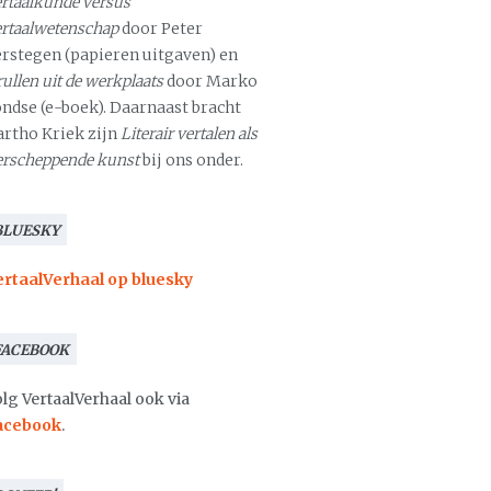
rtaalkunde versus
ertaalwetenschap
door Peter
erstegen (papieren uitgaven) en
ullen uit de werkplaats
door Marko
ondse (e-boek). Daarnaast bracht
artho Kriek zijn
Literair vertalen als
erscheppende kunst
bij ons onder.
BLUESKY
ertaalVerhaal op bluesky
FACEBOOK
lg VertaalVerhaal ook via
acebook
.