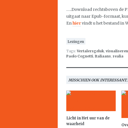
…..Download rechtsboven de PD
uitgaat naar Epub-formaat, ku
En
hier
vindt u het bestand in 
Lezingen
Tags:
Vertalersgeluk
,
visualiseren
Paolo Cognetti
,
Italiaans
,
realia
MISSCHIEN OOK INTERESSANT..
Licht in
Het uur van de
waarheid
Ove