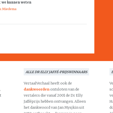
t we kunnen weten
k Miedema
ALLE DR ELLY JAFFÉ-PRIJSWINNAARS
VertaalVerhaal heeft ook de
V
,
dankwoorden
ontsloten van de
s
t
vertalers die vanaf 2001 de Dr Elly
v
Jafféprijs hebben ontvangen. Alleen
H
het dankwoord van Jan Mysjkin uit
d