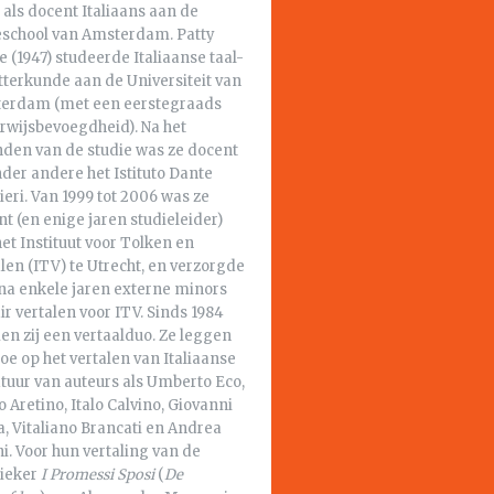
als docent Italiaans aan de
school van Amsterdam. Patty
 (1947) studeerde Italiaanse taal-
tterkunde aan de Universiteit van
erdam (met een eerstegraads
rwijsbevoegdheid). Na het
nden van de studie was ze docent
nder andere het Istituto Dante
ieri. Van 1999 tot 2006 was ze
t (en enige jaren studieleider)
et Instituut voor Tolken en
len (ITV) te Utrecht, en verzorgde
na enkele jaren externe minors
air vertalen voor ITV. Sinds 1984
n zij een vertaalduo. Ze leggen
toe op het vertalen van Italiaanse
atuur van auteurs als Umberto Eco,
o Aretino, Italo Calvino, Giovanni
, Vitaliano Brancati en Andrea
i. Voor hun vertaling van de
sieker
I Promessi Sposi
(
De