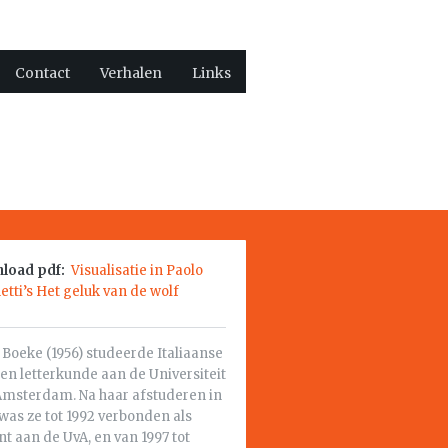
Contact
Verhalen
Links
load pdf:
Visualisatie in Paolo
tti’s Het geluk van de wolf
Boeke (1956) studeerde Italiaanse
 en letterkunde aan de Universiteit
Amsterdam. Na haar afstuderen in
was ze tot 1992 verbonden als
t aan de UvA, en van 1997 tot