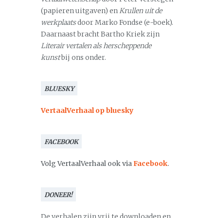
(papieren uitgaven) en
Krullen uit de
werkplaats
door Marko Fondse (e-boek).
Daarnaast bracht Bartho Kriek zijn
Literair vertalen als herscheppende
kunst
bij ons onder.
BLUESKY
VertaalVerhaal op bluesky
FACEBOOK
Volg VertaalVerhaal ook via
Facebook
.
DONEER!
De verhalen zijn vrij te downloaden en