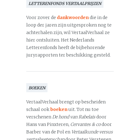
LETTERENFONDS VERTAALPRIJZEN
Voor zover de
dankwoorden
die in de
loop der jaren zijn uitgesproken nog te
achterhalen zijn, wil VertaalVerhaal ze
hier ontsluiten. Het Nederlands
Letterenfonds heeft de bijbehorende
juryrapporten ter beschikking gesteld.
BOEKEN
VertaalVerhaal brengt op bescheiden
schaal ook
boeken
uit. Tot nu toe
verschenen
De hond van Rabelais
door
Hans van Pinxteren,
Cervantes & co
door
Barber van de Pol en
Vertaalkunde versus
vertaalwetenschap
door Peter Verstegen