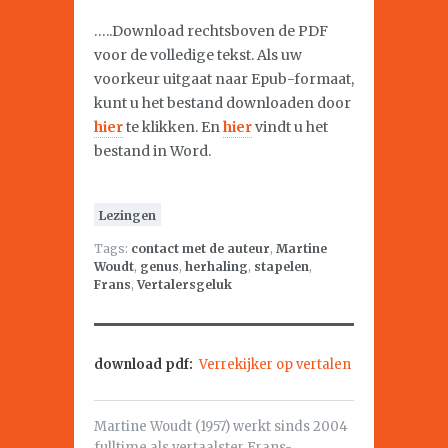
…..Download rechtsboven de PDF
voor de volledige tekst. Als uw
voorkeur uitgaat naar Epub-formaat,
kunt u het bestand downloaden door
hier
te klikken. En
hier
vindt u het
bestand in Word.
Lezingen
Tags:
contact met de auteur
,
Martine
Woudt
,
genus
,
herhaling
,
stapelen
,
Frans
,
Vertalersgeluk
download pdf:
Verrekijker op vertalen
Martine Woudt (1957) werkt sinds 2004
fulltime als vertaalster Frans-