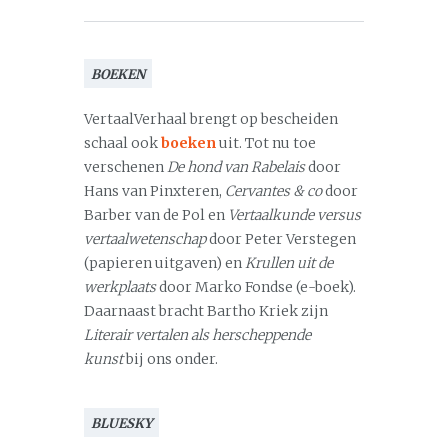
BOEKEN
VertaalVerhaal brengt op bescheiden
schaal ook
boeken
uit. Tot nu toe
verschenen
De hond van Rabelais
door
Hans van Pinxteren,
Cervantes & co
door
Barber van de Pol en
Vertaalkunde versus
vertaalwetenschap
door Peter Verstegen
(papieren uitgaven) en
Krullen uit de
werkplaats
door Marko Fondse (e-boek).
Daarnaast bracht Bartho Kriek zijn
Literair vertalen als herscheppende
kunst
bij ons onder.
BLUESKY