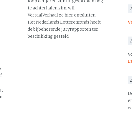
loop der jaren zijn uitgesproken nog
te achterhalen zijn, wil
VertaalVerhaal ze hier ontsluiten.
Het Nederlands Letterenfonds heeft
V
de bijbehorende juryrapporten ter
beschikking gesteld.
Vo
F
e
f
ng
D
en
en
we