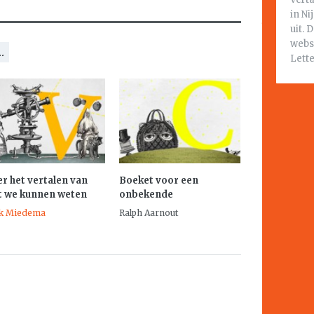
in N
uit. 
webs
.
Lett
r het vertalen van
Boeket voor een
t we kunnen weten
onbekende
k Miedema
Ralph Aarnout