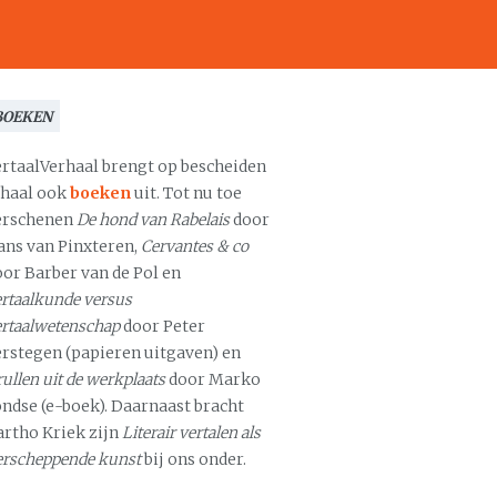
BOEKEN
ertaalVerhaal brengt op bescheiden
chaal ook
boeken
uit. Tot nu toe
erschenen
De hond van Rabelais
door
ans van Pinxteren,
Cervantes & co
oor Barber van de Pol en
rtaalkunde versus
ertaalwetenschap
door Peter
erstegen (papieren uitgaven) en
ullen uit de werkplaats
door Marko
ondse (e-boek). Daarnaast bracht
artho Kriek zijn
Literair vertalen als
erscheppende kunst
bij ons onder.