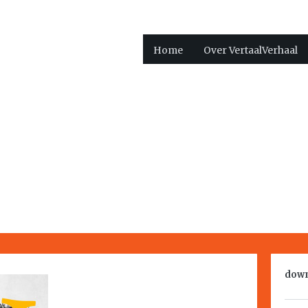
Home
Over VertaalVerhaal
down