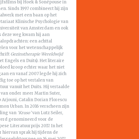
jfsfilms bij Hoek & Sonépouse in
n. Sinds 1997 combineert hij zijn
aalwerk met een baan op het
tariaat Klinische Psychologie van
niversiteit van Amsterdam en ook
s deze weg kwam hij aan
alopdrachten: een achttal
elen voor het wetenschappelijk
chrift
Gezinstherapie Wereldwijd
het Engels en Duits). Het literaire
loed kroop echter waar het niet
aan en vanaf 2007 legde hij zich
dig toe op het vertalen van
atuur vanuit het Duits. Hij vertaalde
 van onder meer Martin Suter,
 Arjouni, Catalin Dorian Florescu
mon Urban. In 2016 verscheen zijn
aling van
‘Kruso’
van Lutz Seiler,
werd genomineerd voor de
ese Literatuurprijs 2017. In het
 hiervan sprak hij tijdens de
alersgeluktournee op 16 mei 2017