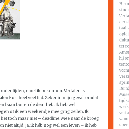
Herm
stude
Verta
eers
taal.
oplei
Cultu
tere
Amst
hij 
tento
vorm
Verz
sprin
Duit
zonder lijden, moet ik bekennen. Vertalen is
Muse
len kost heel veel tijd. Zeker in mijn geval, omdat
tijds
en baan buiten de deur heb. Ik heb wel
werkt
en of ik een weekendje mee ging zeilen. Ik
vert
het toch maar niet – deadline. Mee naar de kroeg
vanui
spee
niet altijd. Ja, ik héb nog wel een leven – ik heb