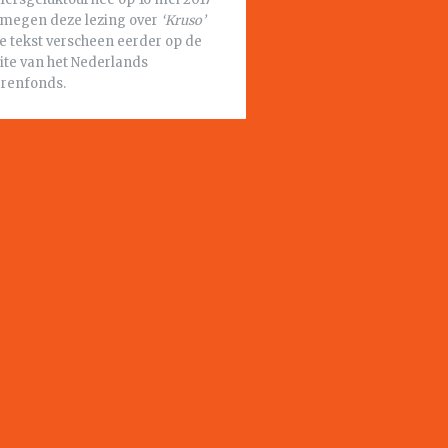
ijmegen deze lezing over
‘Kruso’
De tekst verscheen eerder op de
ite van het Nederlands
erenfonds.