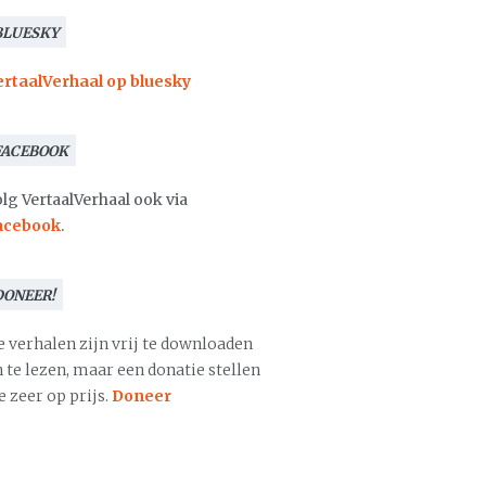
BLUESKY
ertaalVerhaal op bluesky
FACEBOOK
lg VertaalVerhaal ook via
acebook
.
DONEER!
e verhalen zijn vrij te downloaden
 te lezen, maar een donatie stellen
 zeer op prijs.
Doneer