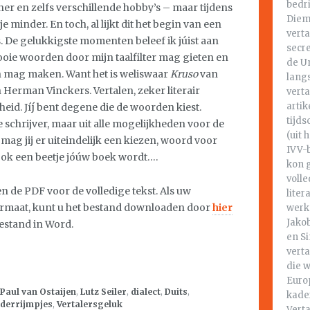
bedri
ner en zelfs verschillende hobby’s – maar tijdens
Dieme
 minder. En toch, al lijkt dit het begin van een
vert
s. De gelukkigste momenten beleef ik júist aan
secre
oie woorden door mijn taalfilter mag gieten en
de U
an mag maken. Want het is weliswaar
Kruso
van
lang
 Herman Vinckers. Vertalen, zeker literair
verta
artik
heid. Jíj bent degene die de woorden kiest.
tijds
e schrijver, maar uit alle mogelijkheden voor de
(uit 
mag jij er uiteindelijk een kiezen, woord voor
IVV-b
 ook een beetje jóúw boek wordt….
kon g
volle
de PDF voor de volledige tekst. Als uw
liter
ormaat, kunt u het bestand downloaden door
hier
werk
Jakob
bestand in Word.
en Si
vert
die 
Europ
Paul van Ostaijen
,
Lutz Seiler
,
dialect
,
Duits
,
kader
nderrijmpjes
,
Vertalersgeluk
Vert