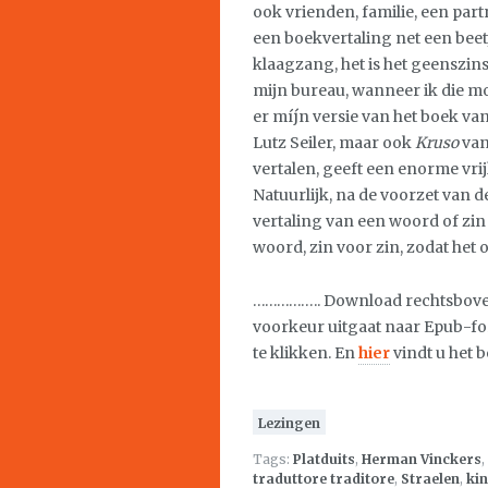
ook vrienden, familie, een part
een boekvertaling net een beetje
klaagzang, het is het geenszin
mijn bureau, wanneer ik die mo
er míjn versie van het boek v
Lutz Seiler, maar ook
Kruso
van
vertalen, geeft een enorme vrij
Natuurlijk, na de voorzet van d
vertaling van een woord of zin 
woord, zin voor zin, zodat het
…………….. Download rechtsboven 
voorkeur uitgaat naar Epub-f
te klikken. En
hier
vindt u het 
Lezingen
Tags:
Platduits
,
Herman Vinckers
,
traduttore traditore
,
Straelen
,
ki