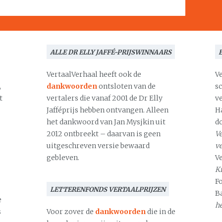
ALLE DR ELLY JAFFÉ-PRIJSWINNAARS
VertaalVerhaal heeft ook de
V
,
dankwoorden
ontsloten van de
s
t
vertalers die vanaf 2001 de Dr Elly
v
Jafféprijs hebben ontvangen. Alleen
H
het dankwoord van Jan Mysjkin uit
d
2012 ontbreekt – daarvan is geen
Ve
uitgeschreven versie bewaard
v
gebleven.
V
Kr
F
LETTERENFONDS VERTAALPRIJZEN
B
e
h
s
Voor zover de
dankwoorden
die in de