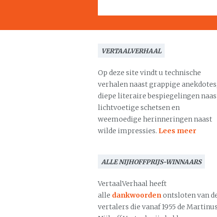
VERTAALVERHAAL
Op deze site vindt u technische
verhalen naast grappige anekdotes
diepe literaire bespiegelingen naas
lichtvoetige schetsen en
weemoedige herinneringen naast
wilde impressies.
Lees meer
ALLE NIJHOFFPRIJS-WINNAARS
VertaalVerhaal heeft
alle
dankwoorden
ontsloten van d
vertalers die vanaf 1955 de Martinu