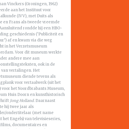
an Vinckers (Groningen, 1962)
erde aan het Instituut voor
alkunde (IVV), met Duits als
te en Frans als tweede vreemde
 Aansluitend rondde hij een HBO-
ding geschiedenis (‘Publiciteit en
ur’) af en kwam via die weg
cht in het Verzetsmuseum
erdam. Voor dit museum werkte
onder andere mee aan
onstellingsteksten, ook in de
 van vertalingen. Het
etsmuseum diende tevens als
gplank voor vertaalwerk (uit het
s) voor het Noordbrabants Museum,
um Huis Doorn en kunsthistorisch
chrift
Jong Holland
. Daarnaast
e hij twee jaar als
aler/ondertitelaar (met name
t het Engels) van televisieseries,
lfilms, documentaires en