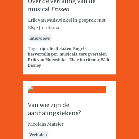
Over de vertaling van de
musical
Frozen
Erik van Muiswinkel in gesprek met
Elsje Jorritsma
Interviews
Tags:
rijm
,
liedteksten
,
Engels
,
hervertalingen
,
musicals
,
terugvertalen
,
Erik van Muiswinkel
,
Elsje Jorritsma
,
Walt
Disney
Van wie zijn de
aanhalingstekens?
Nicolaas Matsier
Verhalen