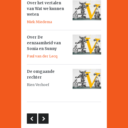
Over het vertalen
van
Wat we kunnen
weten
Niek Miedema
Over
De
eenzaamheid van
Sonia en Sunny
Paul van der Lecq
De omgaande
rechter
Rien Verhoef