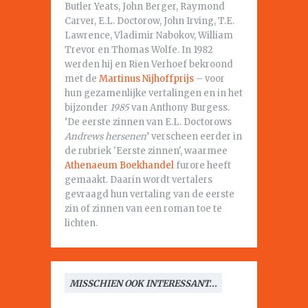
Butler Yeats, John Berger, Raymond
Carver, E.L. Doctorow, John Irving, T.E.
Lawrence, Vladimir Nabokov, William
Trevor en Thomas Wolfe. In 1982
werden hij en Rien Verhoef bekroond
met de
Martinus Nijhoffprijs
– voor
hun gezamenlijke vertalingen en in het
bijzonder
1985
van Anthony Burgess.
‘De eerste zinnen van E.L. Doctorows
Andrews hersenen
’ verscheen eerder in
de rubriek 'Eerste zinnen', waarmee
Athenaeum Boekhandel
furore heeft
gemaakt. Daarin wordt vertalers
gevraagd hun vertaling van de eerste
zin of zinnen van een roman toe te
lichten.
MISSCHIEN OOK INTERESSANT...