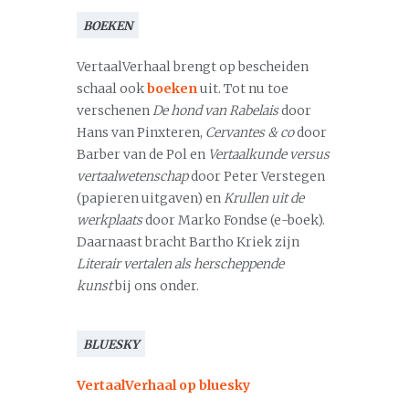
BOEKEN
VertaalVerhaal brengt op bescheiden
schaal ook
boeken
uit. Tot nu toe
verschenen
De hond van Rabelais
door
Hans van Pinxteren,
Cervantes & co
door
Barber van de Pol en
Vertaalkunde versus
vertaalwetenschap
door Peter Verstegen
(papieren uitgaven) en
Krullen uit de
werkplaats
door Marko Fondse (e-boek).
Daarnaast bracht Bartho Kriek zijn
Literair vertalen als herscheppende
kunst
bij ons onder.
BLUESKY
VertaalVerhaal op bluesky