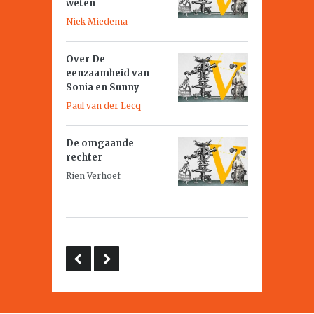
weten
Niek Miedema
Over
De
eenzaamheid van
Sonia en Sunny
Paul van der Lecq
De omgaande
rechter
Rien Verhoef