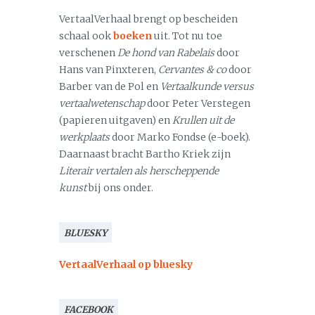
VertaalVerhaal brengt op bescheiden
schaal ook
boeken
uit. Tot nu toe
verschenen
De hond van Rabelais
door
Hans van Pinxteren,
Cervantes & co
door
Barber van de Pol en
Vertaalkunde versus
vertaalwetenschap
door Peter Verstegen
(papieren uitgaven) en
Krullen uit de
werkplaats
door Marko Fondse (e-boek).
Daarnaast bracht Bartho Kriek zijn
Literair vertalen als herscheppende
kunst
bij ons onder.
BLUESKY
VertaalVerhaal op bluesky
FACEBOOK