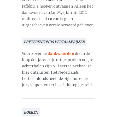
vertalers die vanaf 2001 de Dr Elly
Jafféprijs hebben ontvangen. Alleen het
dankwoord van Jan Mysjkin uit 2012
ontbreekt – daarvan is geen
uitgeschreven versie bewaard gebleven.
LETTERENFONDS VERTAALPRIJZEN
Voor zover de
dankwoorden
die in de
loop der jaren zijn uitgesproken nog te
achterhalen zijn, wil VertaalVerhaal ze
hier ontsluiten. Het Nederlands
Letterenfonds heeft de bijbehorende
juryrapporten ter beschikking gesteld.
BOEKEN