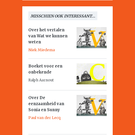
MISSCHIEN OOK INTERESSANT...
Over het vertalen
van
Wat we kunnen
weten
Niek Miedema
Boeket voor een
onbekende
Ralph Aarnout
Over
De
eenzaamheid van
Sonia en Sunny
Paul van der Lecq