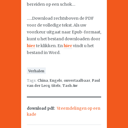
bereiden op een schok…
…..Download rechtsboven de PDF
voor de volledige tekst. Als uw
voorkeur uitgaat naar Epub-formaat,
kunt u het bestand downloaden door
hier
te klikken. En
hier
vindt u het
bestand in Word.
Verhalen
Tags:
China
,
Engels
,
onvertaalbaar
,
Paul
van der Lecq
,
titels
,
Tash Aw
download pdf:
Vreemdelingen op een
kade