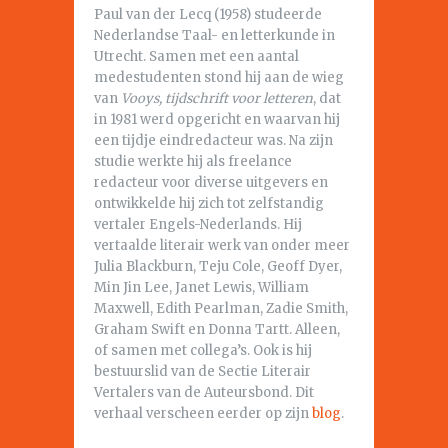
Paul van der Lecq (1958) studeerde
Nederlandse Taal- en letterkunde in
Utrecht. Samen met een aantal
medestudenten stond hij aan de wieg
van
Vooys, tijdschrift voor letteren
, dat
in 1981 werd opgericht en waarvan hij
een tijdje eindredacteur was. Na zijn
studie werkte hij als freelance
redacteur voor diverse uitgevers en
ontwikkelde hij zich tot zelfstandig
vertaler Engels-Nederlands. Hij
vertaalde literair werk van onder meer
Julia Blackburn, Teju Cole, Geoff Dyer,
Min Jin Lee, Janet Lewis, William
Maxwell, Edith Pearlman, Zadie Smith,
Graham Swift en Donna Tartt. Alleen,
of samen met collega’s. Ook is hij
bestuurslid van de Sectie Literair
Vertalers van de Auteursbond. Dit
verhaal verscheen eerder op zijn
blog
.