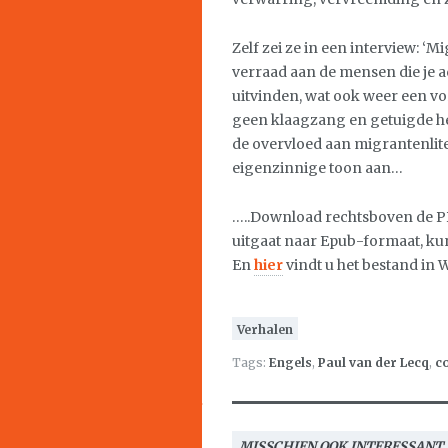
Zelf zei ze in een interview: ‘M
verraad aan de mensen die je a
uitvinden, wat ook weer een vo
geen klaagzang en getuigde he
de overvloed aan migrantenlite
eigenzinnige toon aan…
…..Download rechtsboven de PD
uitgaat naar Epub-formaat, ku
En
hier
vindt u het bestand in 
Verhalen
Tags:
Engels
,
Paul van der Lecq
,
co
MISSCHIEN OOK INTERESSANT..