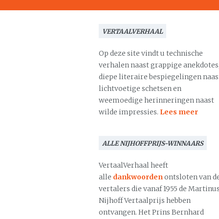
VERTAALVERHAAL
Op deze site vindt u technische
verhalen naast grappige anekdotes
diepe literaire bespiegelingen naas
lichtvoetige schetsen en
weemoedige herinneringen naast
wilde impressies.
Lees meer
ALLE NIJHOFFPRIJS-WINNAARS
VertaalVerhaal heeft
alle
dankwoorden
ontsloten van d
vertalers die vanaf 1955 de Martinu
Nijhoff Vertaalprijs hebben
ontvangen. Het Prins Bernhard