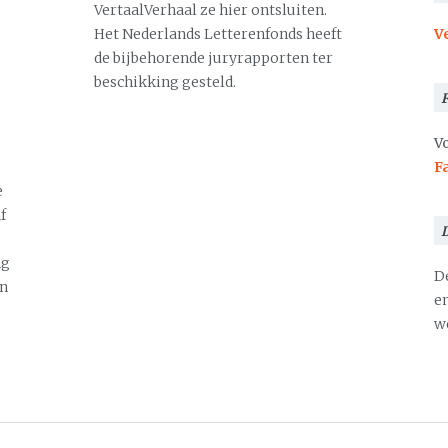
VertaalVerhaal ze hier ontsluiten.
Het Nederlands Letterenfonds heeft
V
de bijbehorende juryrapporten ter
beschikking gesteld.
Vo
F
e
f
ng
D
en
en
we