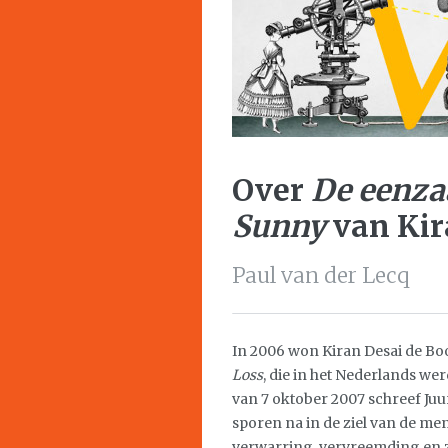
Over
De eenza
Sunny
van Kir
Paul van der Lecq
In 2006 won Kiran Desai de B
Loss
, die in het Nederlands wer
van 7 oktober 2007 schreef Juur
sporen na in de ziel van de m
verwarring, vervreemding en ze