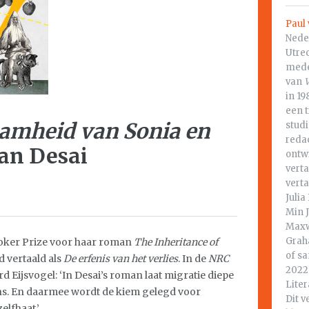
Paul
Nede
Utre
mede
van
V
in 19
een t
amheid van Sonia en
studi
redac
an Desai
ontwi
verta
verta
Julia
Min J
Maxw
Grah
ooker Prize voor haar roman
The Inheritance of
of sa
d vertaald als
De erfenis van het verlies
. In de
NRC
2022 
d Eijsvogel: ‘In Desai’s roman laat migratie diepe
Liter
ens. En daarmee wordt de kiem gelegd voor
Dit v
lfhaat.’