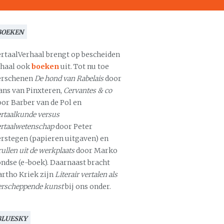
BOEKEN
ertaalVerhaal brengt op bescheiden
chaal ook
boeken
uit. Tot nu toe
erschenen
De hond van Rabelais
door
ans van Pinxteren,
Cervantes & co
oor Barber van de Pol en
rtaalkunde versus
ertaalwetenschap
door Peter
erstegen (papieren uitgaven) en
ullen uit de werkplaats
door Marko
ondse (e-boek). Daarnaast bracht
artho Kriek zijn
Literair vertalen als
erscheppende kunst
bij ons onder.
BLUESKY