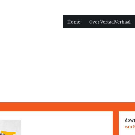
Home
Over VertaalVerhaal
down
van 