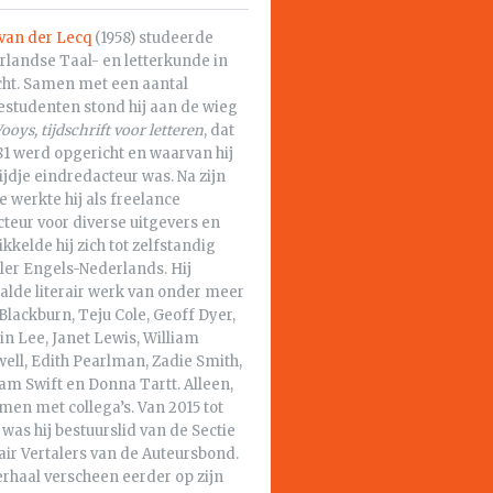
 van der Lecq
(1958) studeerde
rlandse Taal- en letterkunde in
cht. Samen met een aantal
studenten stond hij aan de wieg
ooys, tijdschrift voor letteren
, dat
81 werd opgericht en waarvan hij
ijdje eindredacteur was. Na zijn
e werkte hij als freelance
teur voor diverse uitgevers en
kkelde hij zich tot zelfstandig
ler Engels-Nederlands. Hij
alde literair werk van onder meer
 Blackburn, Teju Cole, Geoff Dyer,
in Lee, Janet Lewis, William
ell, Edith Pearlman, Zadie Smith,
am Swift en Donna Tartt. Alleen,
men met collega’s. Van 2015 tot
was hij bestuurslid van de Sectie
air Vertalers van de Auteursbond.
erhaal verscheen eerder op zijn