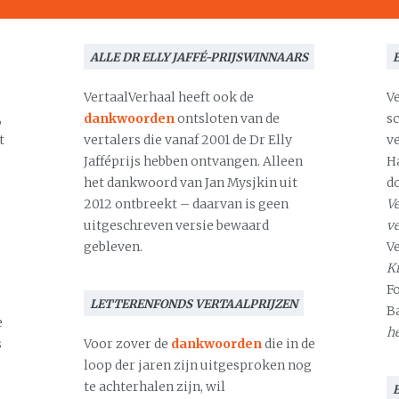
ALLE DR ELLY JAFFÉ-PRIJSWINNAARS
VertaalVerhaal heeft ook de
V
,
dankwoorden
ontsloten van de
s
t
vertalers die vanaf 2001 de Dr Elly
v
Jafféprijs hebben ontvangen. Alleen
H
het dankwoord van Jan Mysjkin uit
d
2012 ontbreekt – daarvan is geen
Ve
uitgeschreven versie bewaard
v
gebleven.
V
Kr
F
LETTERENFONDS VERTAALPRIJZEN
B
e
h
s
Voor zover de
dankwoorden
die in de
loop der jaren zijn uitgesproken nog
te achterhalen zijn, wil