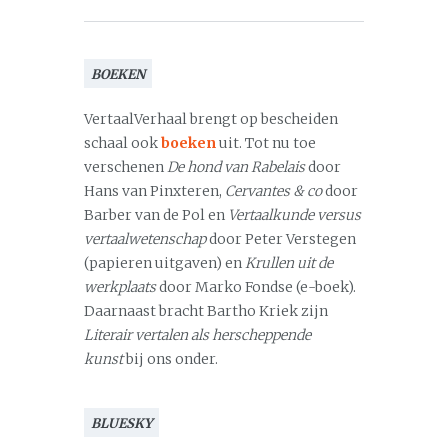
BOEKEN
VertaalVerhaal brengt op bescheiden
schaal ook
boeken
uit. Tot nu toe
verschenen
De hond van Rabelais
door
Hans van Pinxteren,
Cervantes & co
door
Barber van de Pol en
Vertaalkunde versus
vertaalwetenschap
door Peter Verstegen
(papieren uitgaven) en
Krullen uit de
werkplaats
door Marko Fondse (e-boek).
Daarnaast bracht Bartho Kriek zijn
Literair vertalen als herscheppende
kunst
bij ons onder.
BLUESKY