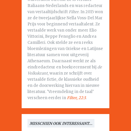
Italiaans-Nederlands en was redacteur
van vertaaltijdschrift
Filter
. In 2015 won
ze de tweejaarlijkse Nella Voss-Del Mar
Prijs voor beginnend vertaaltalent. Ze
vertaalde werk van onder meer Elio
Vittorini, Beppe Fenoglio en Andrea
Camilleri. Ook stelde ze een reeks
bloemlezingen van Griekse en Latijnse
literatuur samen voor uitgeverij
Athenaeum. Daarnaast werkt ze als
eindredacteur en boekrecensent bij
de
Volkskrant
, waarin ze schrijft over
vertaalde fictie, de klassieke oudheid
en de doorwerking hiervan in nieuwe
literatuur. ‘Vreemdeling in de taal’
verscheen eerder in
Filter, 22:3
.
MISSCHIEN OOK INTERESSANT...