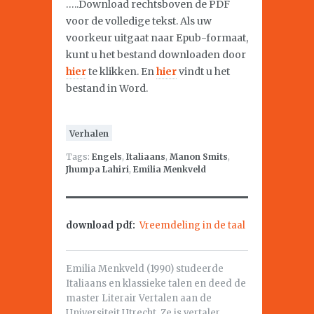
…..Download rechtsboven de PDF
voor de volledige tekst. Als uw
voorkeur uitgaat naar Epub-formaat,
kunt u het bestand downloaden door
hier
te klikken. En
hier
vindt u het
bestand in Word.
Verhalen
Tags:
Engels
,
Italiaans
,
Manon Smits
,
Jhumpa Lahiri
,
Emilia Menkveld
download pdf:
Vreemdeling in de taal
Emilia Menkveld (1990) studeerde
Italiaans en klassieke talen en deed de
master Literair Vertalen aan de
Universiteit Utrecht. Ze is vertaler