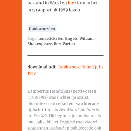
bestand in Word en
hier
kunt u het
juryrapport uit 1959 lezen.
Dankwoorden
Tags:
toneelteksten
,
Engels
,
William
Shakespeare
,
Bert Voeten
download pdf:
Dankwoord Nijhoffprijs
1959
Lambertus Hendrikus (Bert) Voeten
(1918-1992) was dichter, prozaïst,
bloemlezer en redacteur van literaire
tijdschriften als
Het Woord
,
Ad Interim
en
De Gids
. Hij begon zijn loopbaan als
journalist bij het
Dagblad voor Noord-
Brabant en Zeeland
en publiceerde ook