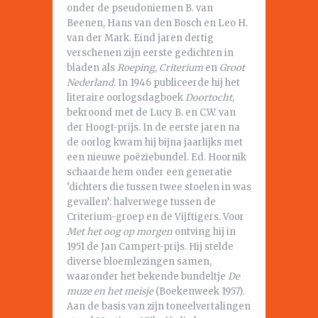
onder de pseudoniemen B. van
Beenen, Hans van den Bosch en Leo H.
van der Mark. Eind jaren dertig
verschenen zijn eerste gedichten in
bladen als
Roeping
,
Criterium
en
Groot
Nederland
. In 1946 publiceerde hij het
literaire oorlogsdagboek
Doortocht
,
bekroond met de Lucy B. en C.W. van
der Hoogt-prijs. In de eerste jaren na
de oorlog kwam hij bijna jaarlijks met
een nieuwe poëziebundel. Ed. Hoornik
schaarde hem onder een generatie
‘dichters die tussen twee stoelen in was
gevallen’: halverwege tussen de
Criterium-groep en de Vijftigers. Voor
Met het oog op morgen
ontving hij in
1951 de Jan Campert-prijs. Hij stelde
diverse bloemlezingen samen,
waaronder het bekende bundeltje
De
muze en het meisje
(Boekenweek 1957).
Aan de basis van zijn toneelvertalingen