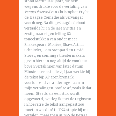
stond Martinus Nijhoff, die hem
wegens drukte voor de vertaling van
Venus Observed
van Christopher Fry bij
de Haagse Comedie als vervanger
voordroeg. Na dit geslaagde debuut
vertaalde hij in de jaren vijftig en
zestig naar eigen telling 82
toneelstukken van onder meer
Shakespeare, Molière, Shaw, Arthur
Schnitzler, Tom Stoppard en David
Storey, en sommige theatermakers
geven hieraan nog altijd de voorkeur
boven vertalingen van later datum.
Minstens eens in de vijf jaar werkte hij
de tekst bij: ‘Al jaren breng ik
voortdurend veranderingen aan in
mijn vertalingen. Stof ze af, zoals ik dat
noem. Steeds als een stuk wordt
opgevoerd, overleg ik met de regisseur
in hoeverre de tekst aangepast zou
moeten worden.’ In 1974 stopte hij met
vertalen, maar toen in 1985 de Bezige