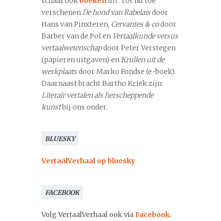
schaal ook
boeken
uit. Tot nu toe
verschenen
De hond van Rabelais
door
Hans van Pinxteren,
Cervantes & co
door
Barber van de Pol en
Vertaalkunde versus
vertaalwetenschap
door Peter Verstegen
(papieren uitgaven) en
Krullen uit de
werkplaats
door Marko Fondse (e-boek).
Daarnaast bracht Bartho Kriek zijn
Literair vertalen als herscheppende
kunst
bij ons onder.
BLUESKY
VertaalVerhaal op bluesky
FACEBOOK
Volg VertaalVerhaal ook via
Facebook
.