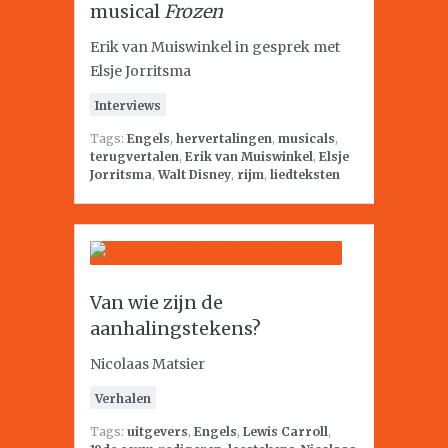
musical
Frozen
Erik van Muiswinkel in gesprek met
Elsje Jorritsma
Interviews
Tags:
Engels
,
hervertalingen
,
musicals
,
terugvertalen
,
Erik van Muiswinkel
,
Elsje
Jorritsma
,
Walt Disney
,
rijm
,
liedteksten
Van wie zijn de
aanhalingstekens?
Nicolaas Matsier
Verhalen
Tags:
uitgevers
,
Engels
,
Lewis Carroll
,