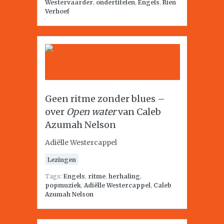
Westervaarder
,
ondertitelen
,
Engels
,
Rien
Verhoef
Geen ritme zonder blues –
over
Open water
van Caleb
Azumah Nelson
Adiëlle Westercappel
Lezingen
Tags:
Engels
,
ritme
,
herhaling
,
popmuziek
,
Adiëlle Westercappel
,
Caleb
Azumah Nelson