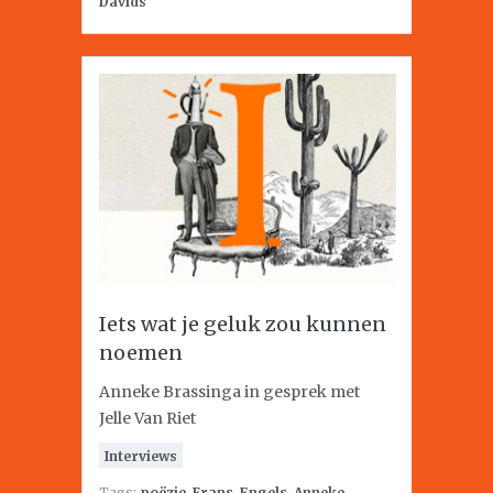
Davids
Iets wat je geluk zou kunnen
noemen
Anneke Brassinga in gesprek met
Jelle Van Riet
Interviews
Tags:
poëzie
,
Frans
,
Engels
,
Anneke