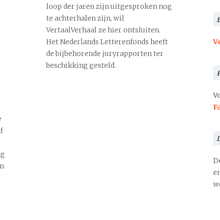
loop der jaren zijn uitgesproken nog
te achterhalen zijn, wil
VertaalVerhaal ze hier ontsluiten.
Het Nederlands Letterenfonds heeft
V
de bijbehorende juryrapporten ter
beschikking gesteld.
Vo
F
e
f
ng
D
en
en
we