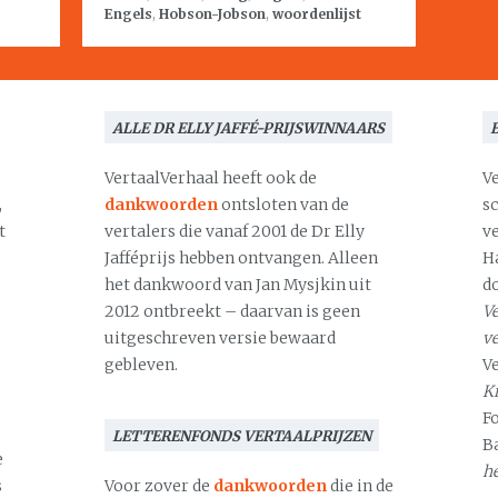
Engels
,
Hobson-Jobson
,
woordenlijst
ALLE DR ELLY JAFFÉ-PRIJSWINNAARS
VertaalVerhaal heeft ook de
V
,
dankwoorden
ontsloten van de
s
t
vertalers die vanaf 2001 de Dr Elly
v
Jafféprijs hebben ontvangen. Alleen
H
het dankwoord van Jan Mysjkin uit
d
2012 ontbreekt – daarvan is geen
Ve
uitgeschreven versie bewaard
v
gebleven.
V
Kr
F
LETTERENFONDS VERTAALPRIJZEN
B
e
h
s
Voor zover de
dankwoorden
die in de