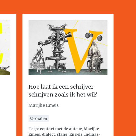
Hoe laat ik een schrijver
schrijven zoals ik het wil?
Marijke Emeis
Verhalen
Tags:
contact met de auteur
,
Marijke
Emeis
,
dialect
,
slang
,
Engels
,
Indiaas-