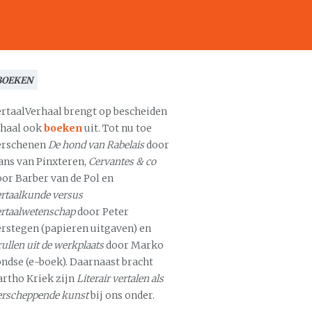
BOEKEN
ertaalVerhaal brengt op bescheiden
chaal ook
boeken
uit. Tot nu toe
erschenen
De hond van Rabelais
door
ans van Pinxteren,
Cervantes & co
oor Barber van de Pol en
rtaalkunde versus
ertaalwetenschap
door Peter
erstegen (papieren uitgaven) en
ullen uit de werkplaats
door Marko
ondse (e-boek). Daarnaast bracht
artho Kriek zijn
Literair vertalen als
erscheppende kunst
bij ons onder.