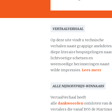
VERTAALVERHAAL
Op deze site vindt u technische
verhalen naast grappige anekdotes
diepe literaire bespiegelingen naas
lichtvoetige schetsen en
weemoedige herinneringen naast
wilde impressies.
Lees meer
ALLE NIJHOFFPRIJS-WINNAARS
VertaalVerhaal heeft
alle
dankwoorden
ontsloten van d
vertalers die vanaf 1955 de Martinu