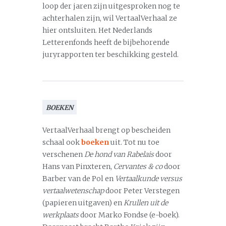
loop der jaren zijn uitgesproken nog te
achterhalen zijn, wil VertaalVerhaal ze
hier ontsluiten. Het Nederlands
Letterenfonds heeft de bijbehorende
juryrapporten ter beschikking gesteld.
BOEKEN
VertaalVerhaal brengt op bescheiden
schaal ook
boeken
uit. Tot nu toe
verschenen
De hond van Rabelais
door
Hans van Pinxteren,
Cervantes & co
door
Barber van de Pol en
Vertaalkunde versus
vertaalwetenschap
door Peter Verstegen
(papieren uitgaven) en
Krullen uit de
werkplaats
door Marko Fondse (e-boek).