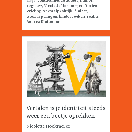
Tags:
contact met de auteur
,
humor
,
register
,
Nicolette Hoekmeijer
,
Dorien
Vrieling
,
vertaalpraktijk
,
dialect
,
woordspelingen
,
kinderboeken
,
realia
,
Andrea Kluitmann
Vertalen is je identiteit steeds
weer een beetje oprekken
Nicolette Hoekmeijer