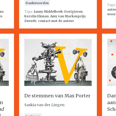
Dankwoorden
Tags
aute
ns
,
Tags:
Janny Middelbeek-Oortgiesen
,
woor
le
Kerstin Ekman
,
Amy van Markenprijs
,
Zweeds
,
contact met de auteur
De stemmen van Max Porter
Dan
en
aan
Saskia van der Lingen
nd
Sch
f