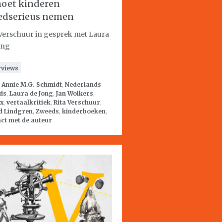
moet kinderen
edserieus nemen
 Verschuur in gesprek met Laura
ong
rviews
:
Annie M.G. Schmidt
,
Nederlands-
ds
,
Laura de Jong
,
Jan Wolkers
,
ix
,
vertaalkritiek
,
Rita Verschuur
,
d Lindgren
,
Zweeds
,
kinderboeken
,
ct met de auteur