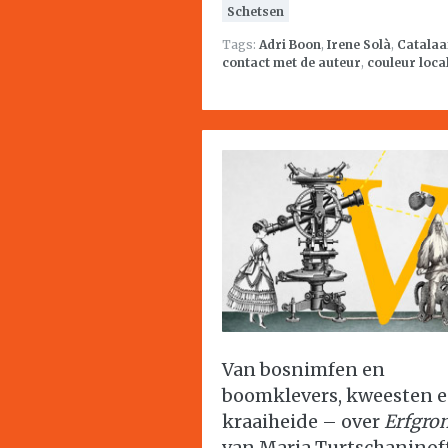
Schetsen
Tags:
Adri Boon
,
Irene Solà
,
Catalaa
contact met de auteur
,
couleur loca
Van bosnimfen en
boomklevers, kweesten 
kraaiheide – over
Erfgro
van Maria Turtschaninof