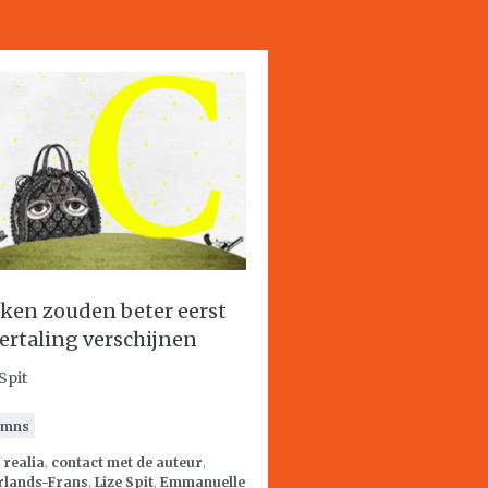
ken zouden beter eerst
vertaling verschijnen
Spit
umns
:
realia
,
contact met de auteur
,
rlands-Frans
,
Lize Spit
,
Emmanuelle