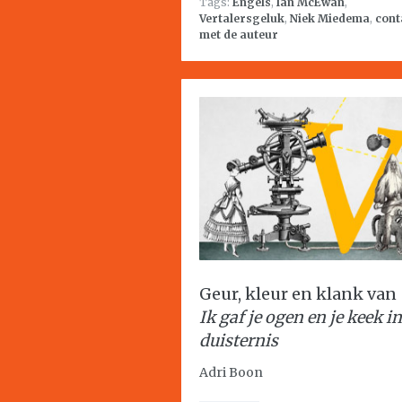
Tags:
Engels
,
Ian McEwan
,
Vertalersgeluk
,
Niek Miedema
,
cont
met de auteur
Geur, kleur en klank van
Ik gaf je ogen en je keek in
duisternis
Adri Boon