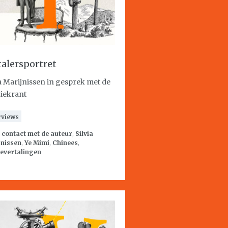
talersportret
ia Marijnissen in gesprek met de
iekrant
rviews
:
contact met de auteur
,
Silvia
jnissen
,
Ye Mimi
,
Chinees
,
evertalingen