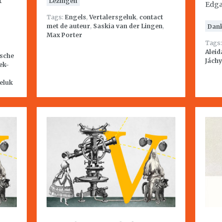
Lezingen
Edga
Tags:
Engels
,
Vertalersgeluk
,
contact
met de auteur
,
Saskia van der Lingen
,
Dan
Max Porter
Tags
Aleid
sche
Jách
ek-
eluk