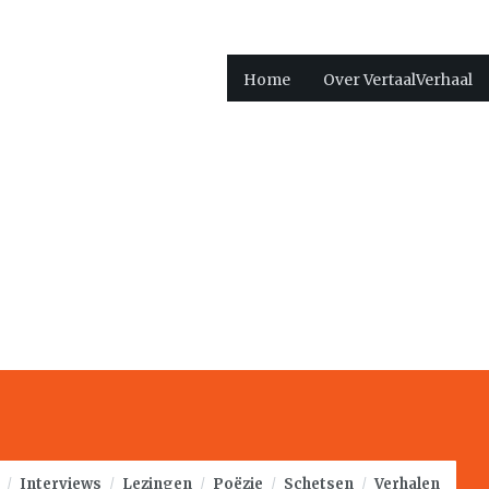
Home
Over VertaalVerhaal
/
Interviews
/
Lezingen
/
Poëzie
/
Schetsen
/
Verhalen