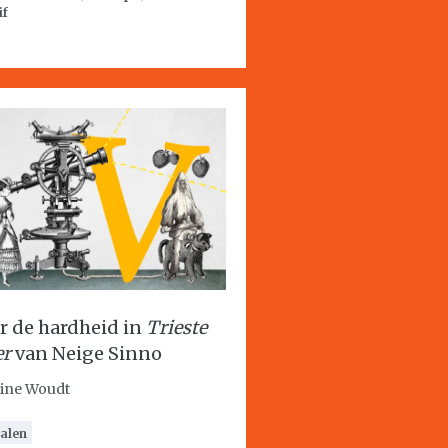
if
r de hardheid in
Trieste
er
van Neige Sinno
ine Woudt
alen