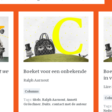
t we
Boeket voor een onbekende
Boe
in 
Ralph Aarnout
Lize 
Columns
Col
Tags:
titels
,
Ralph Aarnout
,
Annett
Gröschner
,
Duits
,
contact met de auteur
Tags
Nede