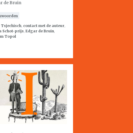
r de Bruin
kwoorden
:
Tsjechisch
,
contact met de auteur
,
a Schot-prijs
,
Edgar de Bruin
,
ym Topol