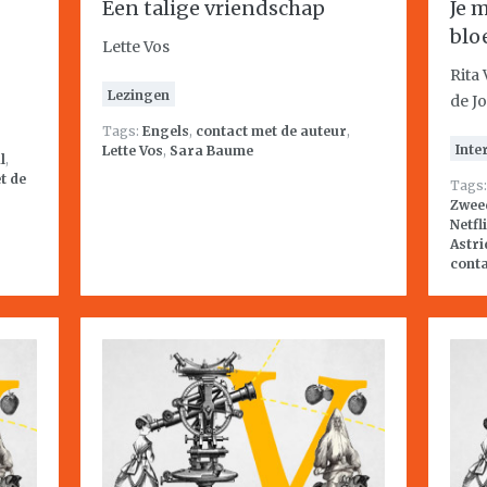
Een talige vriendschap
Je 
blo
Lette Vos
Rita
Lezingen
de J
Tags:
Engels
,
contact met de auteur
,
Inte
Lette Vos
,
Sara Baume
l
,
t de
Tags
Zwee
Netfl
Astri
conta