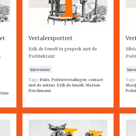
et
Vertalersportret
Ver
Erik de Smedt in gesprek met de
Silv
Poëziekrant
Poëz
s
Interviews
Inte
Tags:
Duits
,
Poëzievertalingen
,
contact
Tags
met de auteur
,
Erik de Smedt
,
Marion
Mari
,
Poschmann
Poëzi
Hans