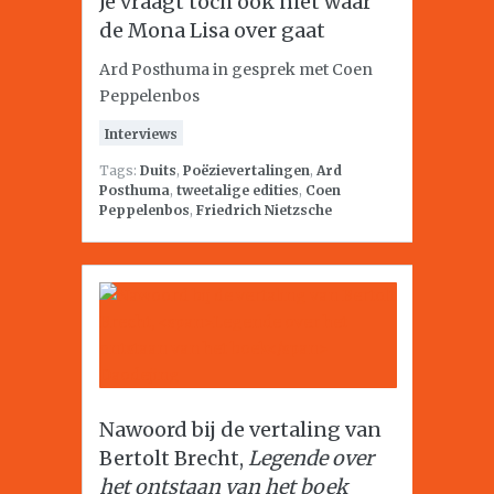
Je vraagt toch ook niet waar
de Mona Lisa over gaat
Ard Posthuma in gesprek met Coen
Peppelenbos
Interviews
Tags:
Duits
,
Poëzievertalingen
,
Ard
Posthuma
,
tweetalige edities
,
Coen
Peppelenbos
,
Friedrich Nietzsche
Nawoord bij de vertaling van
Bertolt Brecht,
Legende over
het ontstaan van het boek