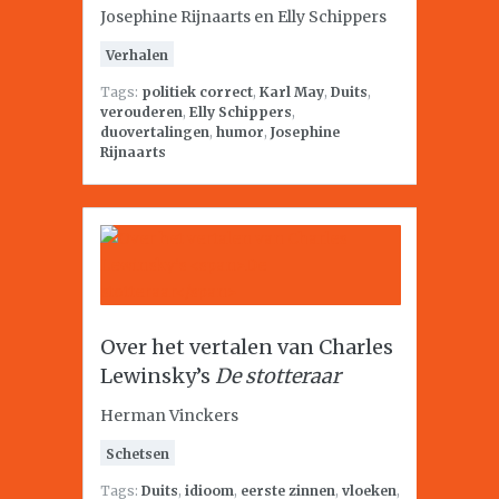
Josephine Rijnaarts en Elly Schippers
Verhalen
Tags:
politiek correct
,
Karl May
,
Duits
,
verouderen
,
Elly Schippers
,
duovertalingen
,
humor
,
Josephine
Rijnaarts
Over het vertalen van Charles
Lewinsky’s
De stotteraar
Herman Vinckers
Schetsen
Tags:
Duits
,
idioom
,
eerste zinnen
,
vloeken
,