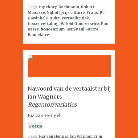
Tags:
Ingeborg Bachmann
,
Robert
Menasse
,
Nijhoffprijs-affaire
,
Frans
,
Pé
Hawinkels
,
Duits
,
vertaalkritiek
,
tussenvertaling
,
Witold Gombrowicz
,
Paul
Beers
,
honorarium
,
Jean Paul Sartre
,
Baudelaire
Nawoord van de vertaalster bij
Jan Wagners
Regentonvariaties
Ria van Hengel
Poëzie
Tags:
Ria van Hengel
,
Jan Wagner
,
rijm
,