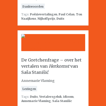
Dankwoorden
Tags:
Poëzievertalingen
,
Paul Celan
,
Ton
Naaijkens
,
Nijhoffprijs
,
Duits
De Gretchenfrage – over het
vertalen van
Herkomst
van
Saša Stanišić
Annemarie Vlaming
Lezingen
Tags:
Duits
,
Vertalersgeluk
,
idioom
,
Annemarie Vlaming
,
Saša Stanišic