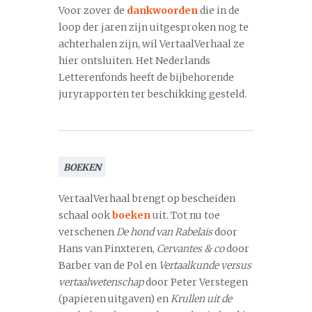
Voor zover de
dankwoorden
die in de
loop der jaren zijn uitgesproken nog te
achterhalen zijn, wil VertaalVerhaal ze
hier ontsluiten. Het Nederlands
Letterenfonds heeft de bijbehorende
juryrapporten ter beschikking gesteld.
BOEKEN
VertaalVerhaal brengt op bescheiden
schaal ook
boeken
uit. Tot nu toe
verschenen
De hond van Rabelais
door
Hans van Pinxteren,
Cervantes & co
door
Barber van de Pol en
Vertaalkunde versus
vertaalwetenschap
door Peter Verstegen
(papieren uitgaven) en
Krullen uit de