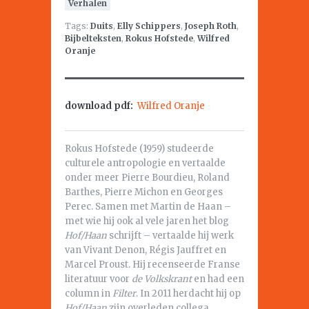
Verhalen
Tags:
Duits
,
Elly Schippers
,
Joseph Roth
,
Bijbelteksten
,
Rokus Hofstede
,
Wilfred
Oranje
download pdf:
Wilfred Oranje
Rokus Hofstede (1959) studeerde
culturele antropologie en vertaalde
onder meer Pierre Bourdieu, Roland
Barthes, Pierre Michon en Georges
Perec. Samen met Martin de Haan –
met wie hij ook al vele jaren het blog
Hof/Haan
schrijft – vertaalde hij werk
van Vivant Denon, Régis Jauffret en
Marcel Proust. Hij recenseerde Franse
literatuur voor
de Volkskrant
en had een
column in
Filter
. In 2011 herdacht hij op
Hof/Haan
zijn overleden collega