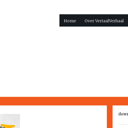
Home
Over VertaalVerhaal
down