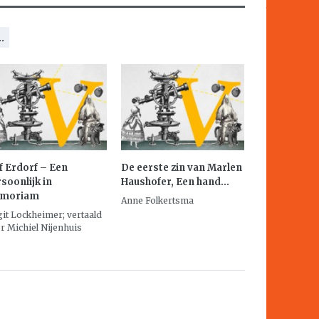
.
f Erdorf – Een
De eerste zin van Marlen
soonlijk in
Haushofer,
Een hand...
moriam
Anne Folkertsma
git Lockheimer; vertaald
r Michiel Nijenhuis