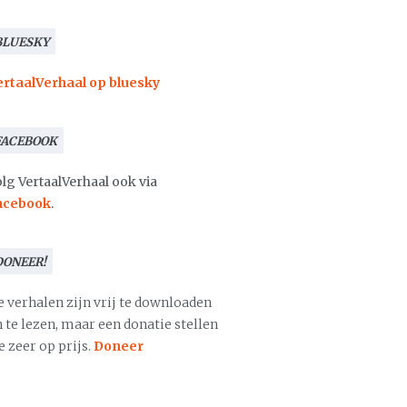
BLUESKY
ertaalVerhaal op bluesky
FACEBOOK
lg VertaalVerhaal ook via
acebook
.
DONEER!
e verhalen zijn vrij te downloaden
 te lezen, maar een donatie stellen
 zeer op prijs.
Doneer