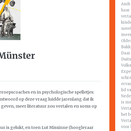
Andr
haar 
vert
kind
novel
meer
Olde
Bakk
 Münster
Daar
Duits
Volks
Expe
schr
ervar
lid v
beroepscoaches en in psychologische spelletjes:
Nede
 antwoord op deze vraag luidde jarenlang dat ik
is m
u geven, meer literatuur zou vertalen en soms op
Vert
het b
Verta
voor 
tuur is gelukt, en toen Lut Missinne (hoogleraar