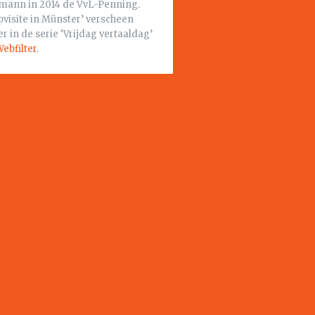
tmann in 2014 de VvL-Penning.
pvisite in Münster’ verscheen
r in de serie ‘Vrijdag vertaaldag’
ebfilter
.