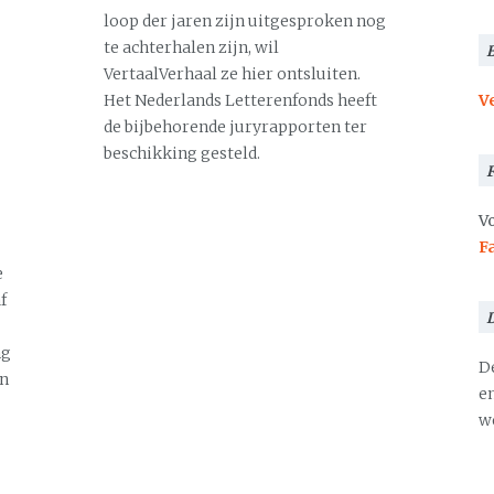
loop der jaren zijn uitgesproken nog
te achterhalen zijn, wil
VertaalVerhaal ze hier ontsluiten.
Het Nederlands Letterenfonds heeft
V
de bijbehorende juryrapporten ter
beschikking gesteld.
Vo
F
e
f
ng
D
en
en
we