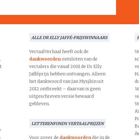
ALLE DR ELLY JAFFÉ-PRIJSWINNAARS
VertaalVerhaal heeft ook de
V
,
dankwoorden
ontsloten van de
s
t
vertalers die vanaf 2001 de Dr Elly
v
Jafféprijs hebben ontvangen. Alleen
H
het dankwoord van Jan Mysjkin uit
d
2012 ontbreekt – daarvan is geen
Ve
uitgeschreven versie bewaard
v
gebleven.
V
Kr
F
LETTERENFONDS VERTAALPRIJZEN
B
e
h
s
Voor zover de
dankwoorden
die in de