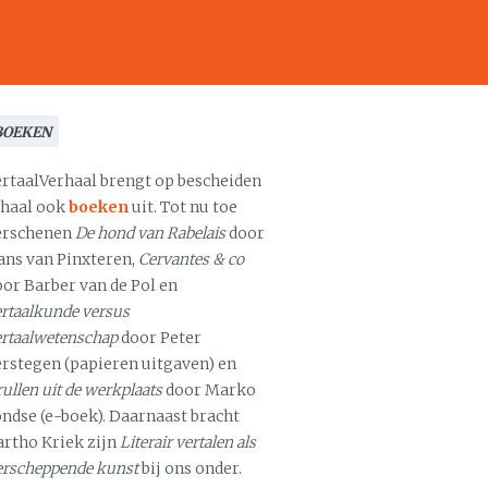
BOEKEN
ertaalVerhaal brengt op bescheiden
chaal ook
boeken
uit. Tot nu toe
erschenen
De hond van Rabelais
door
ans van Pinxteren,
Cervantes & co
oor Barber van de Pol en
rtaalkunde versus
ertaalwetenschap
door Peter
erstegen (papieren uitgaven) en
ullen uit de werkplaats
door Marko
ondse (e-boek). Daarnaast bracht
artho Kriek zijn
Literair vertalen als
erscheppende kunst
bij ons onder.