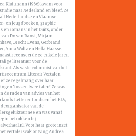
ea Kluitmann (1966) kwam voor
studie naar Nederland en bleef. Ze
aalt Nederlandse en Vlaamse
er- en jeugdboeken, graphic
s en romans in het Duits, onder
 van Do van Ranst, Mirjam
nhave, Brecht Evens, Gerbrand
er, Anna Woltz en Hella Haasse.
naast recenseerde ze enkele jaren
talige literatuur voor de
krant. Als vaste columnist van het
rtisecentrum Literair Vertalen
eef ze regelmatig over haar
ingen ‘tussen twee talen’. Ze was
an de raden van advies van het
rlands Letterenfonds en het ELV,
edeorganisator van de
alersgeluktournee en was vanaf
egin betrokken bij
alverhaal.nl. Voor haar grote inzet
het vertalersvak ontving Andrea