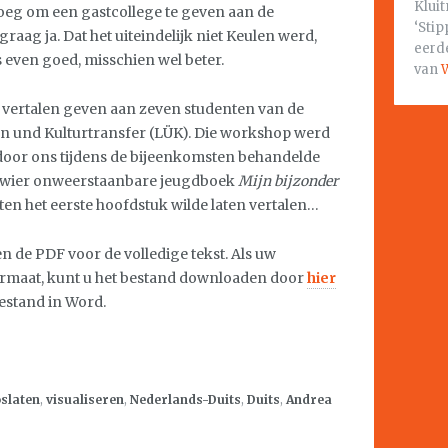
Klui
oeg om een gastcollege te geven aan de
‘Stip
 graag ja. Dat het uiteindelijk niet Keulen werd,
eerde
s even goed, misschien wel beter.
van
W
r vertalen geven aan zeven studenten van de
en und Kulturtransfer (LÜK). Die workshop werd
 door ons tijdens de bijeenkomsten behandelde
it wier onweerstaanbare jeugdboek
Mijn bijzonder
ten het eerste hoofdstuk wilde laten vertalen…
de PDF voor de volledige tekst. Als uw
ormaat, kunt u het bestand downloaden door
hier
bestand in Word.
oslaten
,
visualiseren
,
Nederlands-Duits
,
Duits
,
Andrea