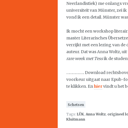
Neerlandistiek) me onlangs vr
universiteit van Münster, zei ik
vond ik een detail. Münster wa
Ik mocht een workshop literai
master Literarisches Übersetz
verrijkt met een lezing van de
auteur. Dat was Anna Woltz, u
rare week met Tess
ik de studen
…………….. Download rechtsboven 
voorkeur uitgaat naar Epub-f
te klikken. En
hier
vindt u het 
Schetsen
Tags:
LÜK
,
Anna Woltz
,
origineel l
Kluitmann