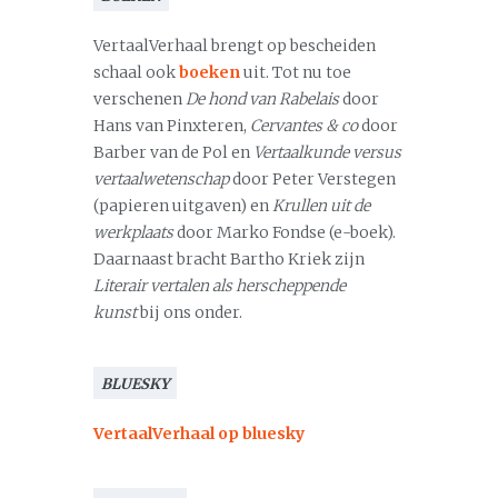
VertaalVerhaal brengt op bescheiden
schaal ook
boeken
uit. Tot nu toe
verschenen
De hond van Rabelais
door
Hans van Pinxteren,
Cervantes & co
door
Barber van de Pol en
Vertaalkunde versus
vertaalwetenschap
door Peter Verstegen
(papieren uitgaven) en
Krullen uit de
werkplaats
door Marko Fondse (e-boek).
Daarnaast bracht Bartho Kriek zijn
Literair vertalen als herscheppende
kunst
bij ons onder.
BLUESKY
VertaalVerhaal op bluesky