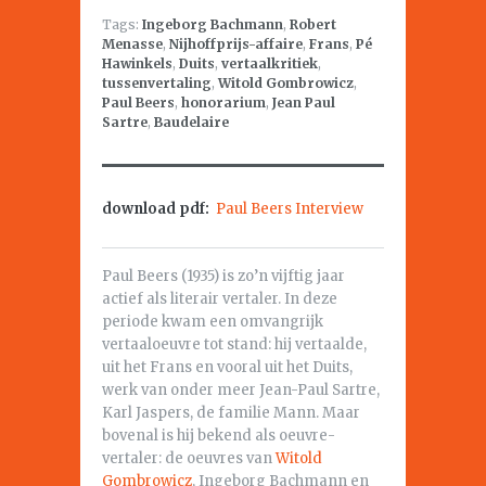
Tags:
Ingeborg Bachmann
,
Robert
Menasse
,
Nijhoffprijs-affaire
,
Frans
,
Pé
Hawinkels
,
Duits
,
vertaalkritiek
,
tussenvertaling
,
Witold Gombrowicz
,
Paul Beers
,
honorarium
,
Jean Paul
Sartre
,
Baudelaire
download pdf:
Paul Beers Interview
Paul Beers (1935) is zo’n vijftig jaar
actief als literair vertaler. In deze
periode kwam een omvangrijk
vertaaloeuvre tot stand: hij vertaalde,
uit het Frans en vooral uit het Duits,
werk van onder meer Jean-Paul Sartre,
Karl Jaspers, de familie Mann. Maar
bovenal is hij bekend als oeuvre-
vertaler: de oeuvres van
Witold
Gombrowicz
, Ingeborg Bachmann en