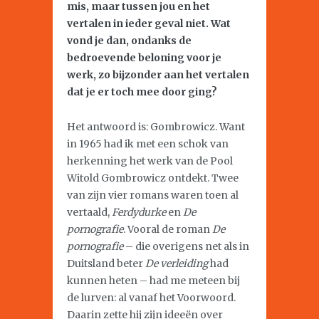
mis, maar tussen jou en het
vertalen in ieder geval niet. Wat
vond je dan, ondanks de
bedroevende beloning voor je
werk, zo bijzonder aan het vertalen
dat je er toch mee door ging?
Het antwoord is: Gombrowicz. Want
in 1965 had ik met een schok van
herkenning het werk van de Pool
Witold Gombrowicz ontdekt. Twee
van zijn vier romans waren toen al
vertaald,
Ferdydurke
en
De
pornografie
. Vooral de roman
De
pornografie
– die overigens net als in
Duitsland beter
De verleiding
had
kunnen heten – had me meteen bij
de lurven: al vanaf het Voorwoord.
Daarin zette hij zijn ideeën over