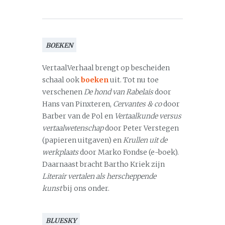
BOEKEN
VertaalVerhaal brengt op bescheiden
schaal ook
boeken
uit. Tot nu toe
verschenen
De hond van Rabelais
door
Hans van Pinxteren,
Cervantes & co
door
Barber van de Pol en
Vertaalkunde versus
vertaalwetenschap
door Peter Verstegen
(papieren uitgaven) en
Krullen uit de
werkplaats
door Marko Fondse (e-boek).
Daarnaast bracht Bartho Kriek zijn
Literair vertalen als herscheppende
kunst
bij ons onder.
BLUESKY