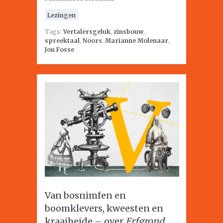
Lezingen
Tags:
Vertalersgeluk
,
zinsbouw
,
spreektaal
,
Noors
,
Marianne Molenaar
,
Jon Fosse
Van bosnimfen en
boomklevers, kweesten en
kraaiheide – over
Erfgrond