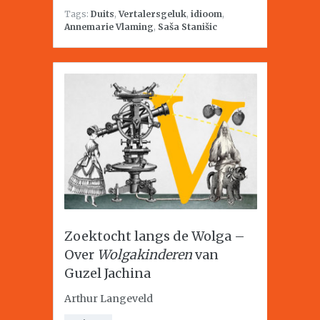
Tags:
Duits
,
Vertalersgeluk
,
idioom
,
Annemarie Vlaming
,
Saša Stanišic
Zoektocht langs de Wolga –
Over
Wolgakinderen
van
Guzel Jachina
Arthur Langeveld