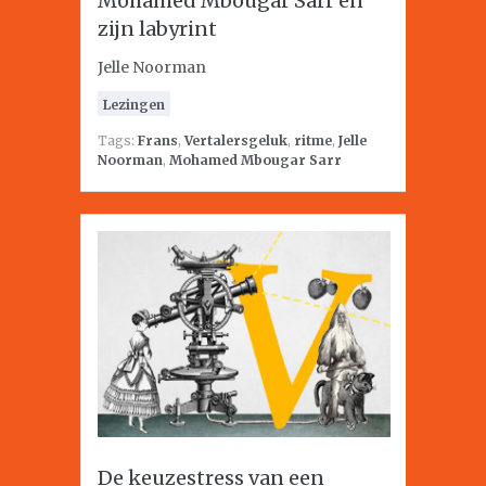
Mohamed Mbougar Sarr en
zijn labyrint
Jelle Noorman
Lezingen
Tags:
Frans
,
Vertalersgeluk
,
ritme
,
Jelle
Noorman
,
Mohamed Mbougar Sarr
De keuzestress van een