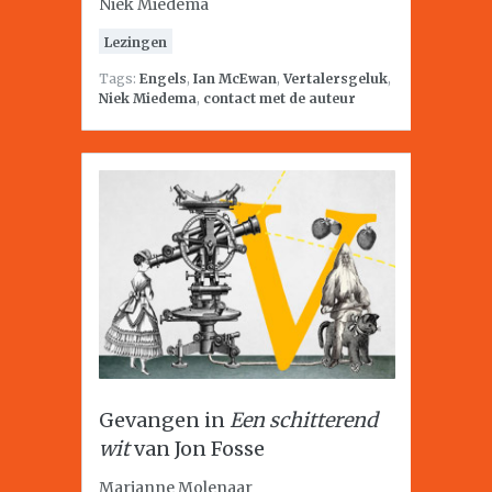
Niek Miedema
Lezingen
Tags:
Engels
,
Ian McEwan
,
Vertalersgeluk
,
Niek Miedema
,
contact met de auteur
Gevangen in
Een schitterend
wit
van Jon Fosse
Marianne Molenaar