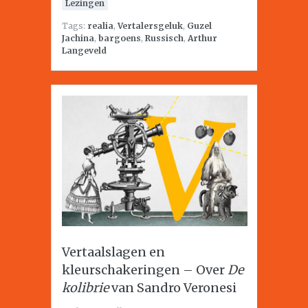
Lezingen
Tags:
realia
,
Vertalersgeluk
,
Guzel
Jachina
,
bargoens
,
Russisch
,
Arthur
Langeveld
Vertaalslagen en
kleurschakeringen – Over
De
kolibrie
van Sandro Veronesi