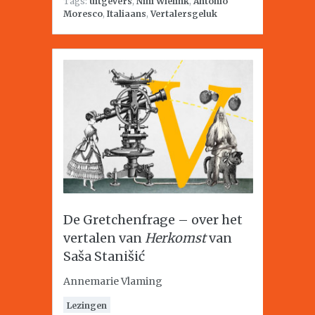
Tags:
uitgevers
,
Nini Wielink
,
Antonio
Moresco
,
Italiaans
,
Vertalersgeluk
De Gretchenfrage – over het
vertalen van
Herkomst
van
Saša Stanišić
Annemarie Vlaming
Lezingen