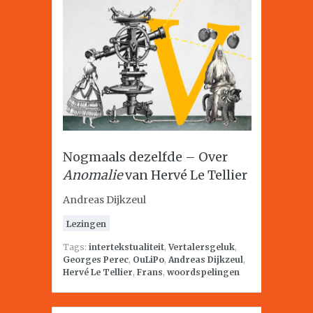
Nogmaals dezelfde – Over
Anomalie
van Hervé Le Tellier
Andreas Dijkzeul
Lezingen
Tags:
intertekstualiteit
,
Vertalersgeluk
,
Georges Perec
,
OuLiPo
,
Andreas Dijkzeul
,
Hervé Le Tellier
,
Frans
,
woordspelingen