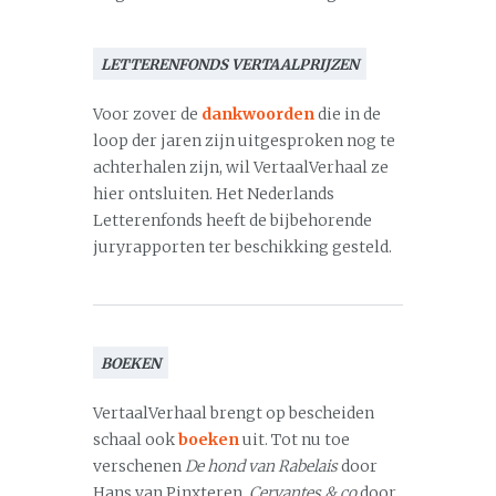
LETTERENFONDS VERTAALPRIJZEN
Voor zover de
dankwoorden
die in de
loop der jaren zijn uitgesproken nog te
achterhalen zijn, wil VertaalVerhaal ze
hier ontsluiten. Het Nederlands
Letterenfonds heeft de bijbehorende
juryrapporten ter beschikking gesteld.
BOEKEN
VertaalVerhaal brengt op bescheiden
schaal ook
boeken
uit. Tot nu toe
verschenen
De hond van Rabelais
door
Hans van Pinxteren,
Cervantes & co
door