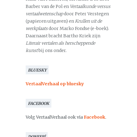
Barber van de Pol en
Vertaalkunde versus
vertaalwetenschap
door Peter Verstegen
(papieren uitgaven) en
Krullen uit de
werkplaats
door Marko Fondse (e-boek).
Daarnaast bracht Bartho Kriek zijn
Literair vertalen als herscheppende
kunst
bij ons onder.
BLUESKY
VertaalVerhaal op bluesky
FACEBOOK
Volg VertaalVerhaal ook via
Facebook
.
DONEER!