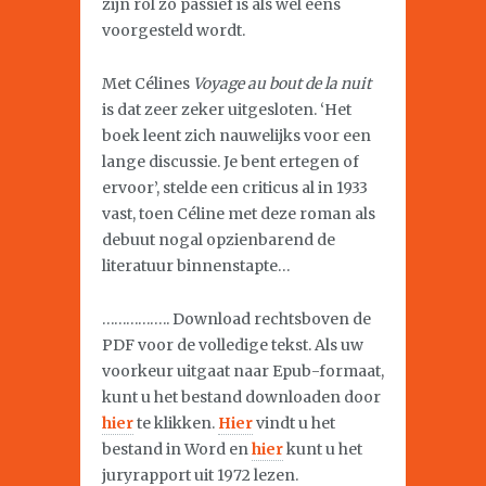
zijn rol zo passief is als wel eens
voorgesteld wordt.
Met Célines
Voyage au bout de la nuit
is dat zeer zeker uitgesloten. ‘Het
boek leent zich nauwelijks voor een
lange discussie. Je bent ertegen of
ervoor’, stelde een criticus al in 1933
vast, toen Céline met deze roman als
debuut nogal opzienbarend de
literatuur binnenstapte…
…………….. Download rechtsboven de
PDF voor de volledige tekst. Als uw
voorkeur uitgaat naar Epub-formaat,
kunt u het bestand downloaden door
hier
te klikken.
Hier
vindt u het
bestand in Word en
hier
kunt u het
juryrapport uit 1972 lezen.