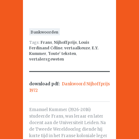
Dankwoorden
Tags:
Frans
,
Nijhoffprijs
,
Louis
Ferdinand Céline
,
vertaalkeuze
,
E.Y.
Kummer
,
'foute' teksten
,
vertalersgeweten
download pdf:
Dankwoord Nijhoffprijs
1972
Emanuel Kummer (1926-2016)
studeerde Frans, was leraar en later
docent aan de Universiteit Leiden. Na
de Tweede Wereldoorlog diende hij
korte tijd in het Franse koloniale leger