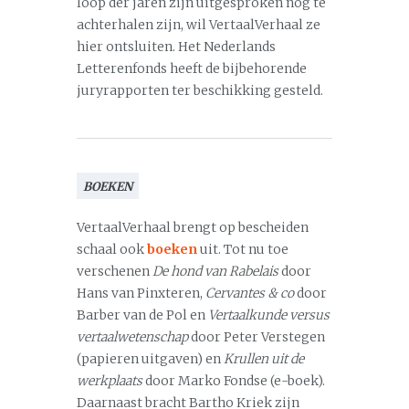
loop der jaren zijn uitgesproken nog te
achterhalen zijn, wil VertaalVerhaal ze
hier ontsluiten. Het Nederlands
Letterenfonds heeft de bijbehorende
juryrapporten ter beschikking gesteld.
BOEKEN
VertaalVerhaal brengt op bescheiden
schaal ook
boeken
uit. Tot nu toe
verschenen
De hond van Rabelais
door
Hans van Pinxteren,
Cervantes & co
door
Barber van de Pol en
Vertaalkunde versus
vertaalwetenschap
door Peter Verstegen
(papieren uitgaven) en
Krullen uit de
werkplaats
door Marko Fondse (e-boek).
Daarnaast bracht Bartho Kriek zijn