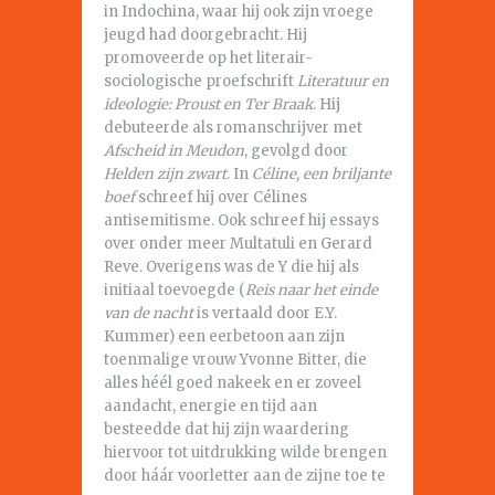
in Indochina, waar hij ook zijn vroege
jeugd had doorgebracht. Hij
promoveerde op het literair-
sociologische proefschrift
Literatuur en
ideologie: Proust en Ter Braak
. Hij
debuteerde als romanschrijver met
Afscheid in Meudon
, gevolgd door
Helden zijn zwart
. In
Céline, een briljante
boef
schreef hij over Célines
antisemitisme. Ook schreef hij essays
over onder meer Multatuli en Gerard
Reve. Overigens was de Y die hij als
initiaal toevoegde (
Reis naar het einde
van de nacht
is vertaald door E.Y.
Kummer) een eerbetoon aan zijn
toenmalige vrouw Yvonne Bitter, die
alles héél goed nakeek en er zoveel
aandacht, energie en tijd aan
besteedde dat hij zijn waardering
hiervoor tot uitdrukking wilde brengen
door háár voorletter aan de zijne toe te