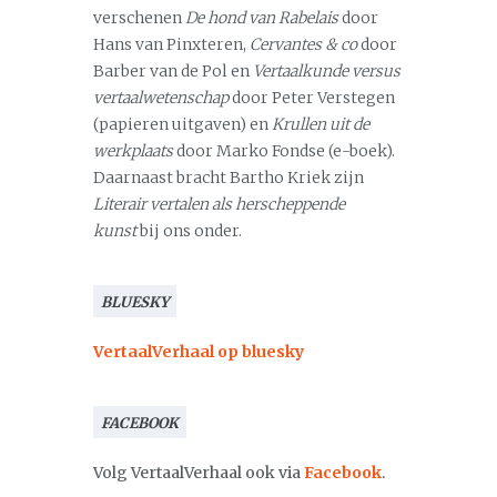
verschenen
De hond van Rabelais
door
Hans van Pinxteren,
Cervantes & co
door
Barber van de Pol en
Vertaalkunde versus
vertaalwetenschap
door Peter Verstegen
(papieren uitgaven) en
Krullen uit de
werkplaats
door Marko Fondse (e-boek).
Daarnaast bracht Bartho Kriek zijn
Literair vertalen als herscheppende
kunst
bij ons onder.
BLUESKY
VertaalVerhaal op bluesky
FACEBOOK
Volg VertaalVerhaal ook via
Facebook
.