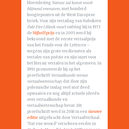
bloemlezing
Natuur zal kunst nooit
blijvend evenaren
, met honderd
hoogtepunten uit de West-Europese
lyriek. Voor zijn vertaling van Nabokovs
Pale Fire
(
Bleek vuur
) ontving hij in 1973
de
Nijhoffprijs
en in 2005 werd hij
bekroond met de eerste vertaalprijs
van het Fonds voor de Letteren –
wegens zijn grote verdiensten als
vertaler van poëzie en zijn inzet voor
het literair vertalen in het algemeen. In
1993 promoveerde hij op het
proefschrift
Vertaalkunde versus
vertaalwetenschap
, dat door zijn
polemische inslag veel stof deed
opwaaien en nog altijd actuele ideeën
over vertaalkunde en
vertaalwetenschap bevat. Dit
proefschrift werd in 2016 in een
nieuwe
editie
uitgebracht door VertaalVerhaal.
‘Dat ene woord’ verscheen eerder in