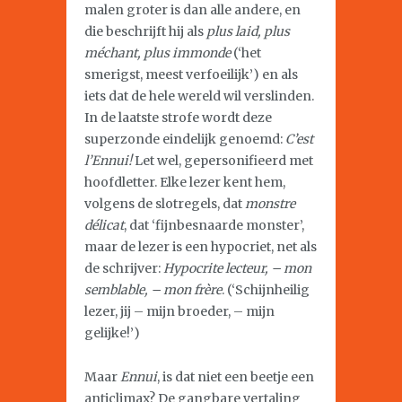
malen groter is dan alle andere, en
die beschrijft hij als
plus laid, plus
méchant, plus immonde
(‘het
smerigst, meest verfoeilijk’) en als
iets dat de hele wereld wil verslinden.
In de laatste strofe wordt deze
superzonde eindelijk genoemd:
C’est
l’Ennui!
Let wel, gepersonifieerd met
hoofdletter. Elke lezer kent hem,
volgens de slotregels, dat
monstre
délicat
, dat ‘fijnbesnaarde monster’,
maar de lezer is een hypocriet, net als
de schrijver:
Hypocrite lecteur, – mon
semblable, – mon frère
. (‘Schijnheilig
lezer, jij – mijn broeder, – mijn
gelijke!’)
Maar
Ennui
, is dat niet een beetje een
anticlimax? De gangbare vertaling