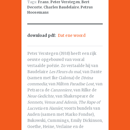
Tags:
Frans
,
Peter Verstegen
,
Bert
Decorte
,
Charles Baudelaire
,
Petrus
Hoosemans
download pdf:
Dat ene woord
Peter Verstegen (1938) heeft een rijk
oeuvre opgebouwd van vooral
vertaalde poëzie. Zo vertaalde hij van
Baudelaire
Les Fleurs du mal
, van Dante
(samen met Ike Cialona) de
Divina
commedia
; van Milton
Paradise Lost
, van
Petrarca de
Canzoniere
, van Rilke de
Neue Gedichte
, van Shakespeare de
Sonnets
,
Venus and Adonis
,
The Rape of
Lucretia
en
Hamlet
; voorts bundels van
Auden (samen met Marko Fondse),
Bukowski, Cummings, Emily Dickinson,
Goethe, Heine, Verlaine en de