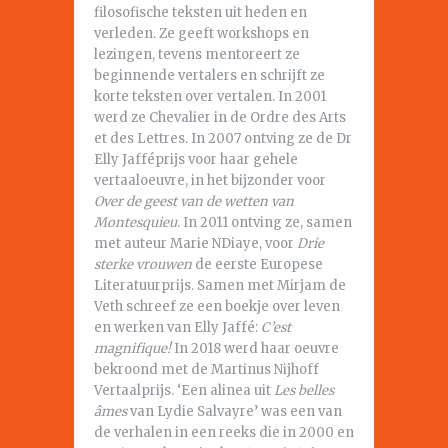
filosofische teksten uit heden en
verleden. Ze geeft workshops en
lezingen, tevens mentoreert ze
beginnende vertalers en schrijft ze
korte teksten over vertalen. In 2001
werd ze Chevalier in de Ordre des Arts
et des Lettres. In 2007 ontving ze de Dr
Elly Jafféprijs voor haar gehele
vertaaloeuvre, in het bijzonder voor
Over de geest van de wetten van
Montesquieu
. In 2011 ontving ze, samen
met auteur Marie NDiaye, voor
Drie
sterke vrouwen
de eerste Europese
Literatuurprijs. Samen met Mirjam de
Veth schreef ze een boekje over leven
en werken van Elly Jaffé:
C’est
magnifique!
In 2018 werd haar oeuvre
bekroond met de Martinus Nijhoff
Vertaalprijs. ‘Een alinea uit
Les belles
âmes
van Lydie Salvayre’ was een van
de verhalen in een reeks die in 2000 en