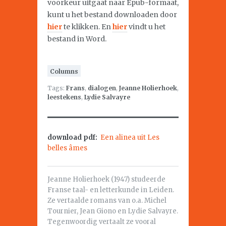
voorkeur uitgaat naar Epub-formaat,
kunt u het bestand downloaden door
hier
te klikken. En
hier
vindt u het
bestand in Word.
Columns
Tags:
Frans
,
dialogen
,
Jeanne Holierhoek
,
leestekens
,
Lydie Salvayre
download pdf:
Een alinea uit Les
belles âmes
Jeanne Holierhoek (1947) studeerde
Franse taal- en letterkunde in Leiden.
Ze vertaalde romans van o.a. Michel
Tournier, Jean Giono en Lydie Salvayre.
Tegenwoordig vertaalt ze vooral