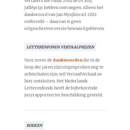
vertalers die vanaf 2001 de Dr Elly
Jafféprijs hebben ontvangen. Alleen het
dankwoord van Jan Mysjkin uit 2012
ontbreekt – daarvan is geen
uitgeschreven versie bewaard gebleven.
LETTERENFONDS VERTAALPRIJZEN
Voor zover de
dankwoorden
die in de
loop der jaren zijn uitgesproken nog te
achterhalen zijn, wil VertaalVerhaal ze
hier ontsluiten. Het Nederlands
Letterenfonds heeft de bijbehorende
juryrapporten ter beschikking gesteld.
BOEKEN