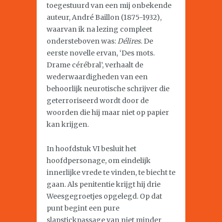
toegestuurd van een mij onbekende
auteur, André Baillon (1875-1932),
waarvan ik na lezing compleet
ondersteboven was:
Délires
. De
eerste novelle ervan, ‘Des mots.
Drame cérébral’, verhaalt de
wederwaardigheden van een
behoorlijk neurotische schrijver die
geterroriseerd wordt door de
woorden die hij maar niet op papier
kan krijgen.
In hoofdstuk VI besluit het
hoofdpersonage, om eindelijk
innerlijke vrede te vinden, te biecht te
gaan. Als penitentie krijgt hij drie
Weesgegroetjes opgelegd. Op dat
punt begint een pure
slapstickpassage van niet minder