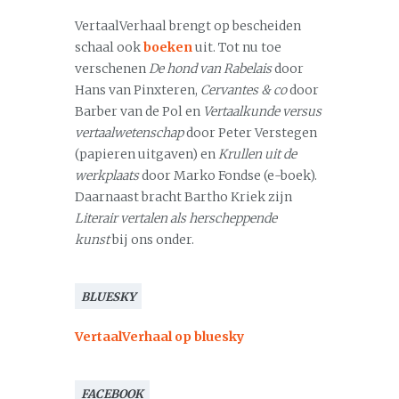
VertaalVerhaal brengt op bescheiden
schaal ook
boeken
uit. Tot nu toe
verschenen
De hond van Rabelais
door
Hans van Pinxteren,
Cervantes & co
door
Barber van de Pol en
Vertaalkunde versus
vertaalwetenschap
door Peter Verstegen
(papieren uitgaven) en
Krullen uit de
werkplaats
door Marko Fondse (e-boek).
Daarnaast bracht Bartho Kriek zijn
Literair vertalen als herscheppende
kunst
bij ons onder.
BLUESKY
VertaalVerhaal op bluesky
FACEBOOK