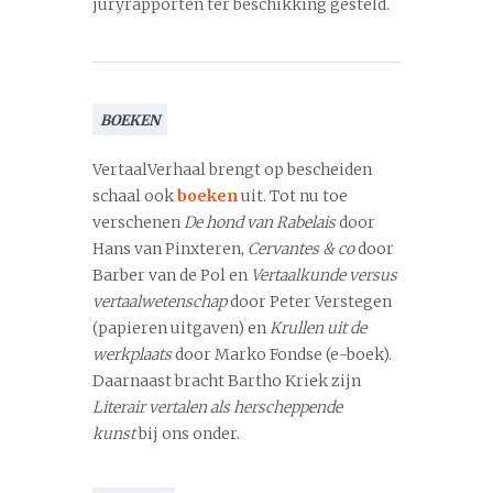
juryrapporten ter beschikking gesteld.
BOEKEN
VertaalVerhaal brengt op bescheiden
schaal ook
boeken
uit. Tot nu toe
verschenen
De hond van Rabelais
door
Hans van Pinxteren,
Cervantes & co
door
Barber van de Pol en
Vertaalkunde versus
vertaalwetenschap
door Peter Verstegen
(papieren uitgaven) en
Krullen uit de
werkplaats
door Marko Fondse (e-boek).
Daarnaast bracht Bartho Kriek zijn
Literair vertalen als herscheppende
kunst
bij ons onder.