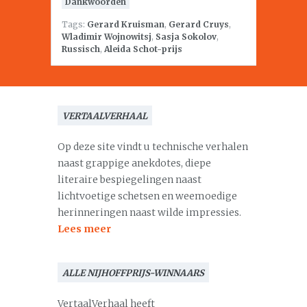
Dankwoorden
Tags:
Gerard Kruisman
,
Gerard Cruys
,
Wladimir Wojnowitsj
,
Sasja Sokolov
,
Russisch
,
Aleida Schot-prijs
VERTAALVERHAAL
Op deze site vindt u technische verhalen
naast grappige anekdotes, diepe
literaire bespiegelingen naast
lichtvoetige schetsen en weemoedige
herinneringen naast wilde impressies.
Lees meer
ALLE NIJHOFFPRIJS-WINNAARS
VertaalVerhaal heeft