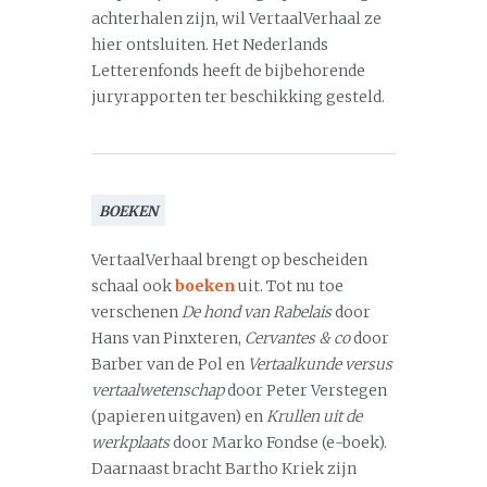
achterhalen zijn, wil VertaalVerhaal ze
hier ontsluiten. Het Nederlands
Letterenfonds heeft de bijbehorende
juryrapporten ter beschikking gesteld.
BOEKEN
VertaalVerhaal brengt op bescheiden
schaal ook
boeken
uit. Tot nu toe
verschenen
De hond van Rabelais
door
Hans van Pinxteren,
Cervantes & co
door
Barber van de Pol en
Vertaalkunde versus
vertaalwetenschap
door Peter Verstegen
(papieren uitgaven) en
Krullen uit de
werkplaats
door Marko Fondse (e-boek).
Daarnaast bracht Bartho Kriek zijn