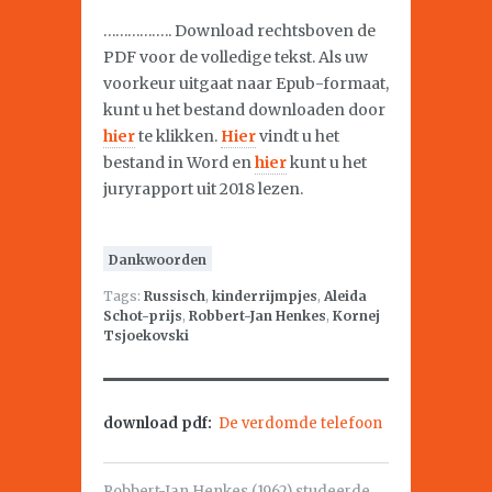
…………….. Download rechtsboven de
PDF voor de volledige tekst. Als uw
voorkeur uitgaat naar Epub-formaat,
kunt u het bestand downloaden door
hier
te klikken.
Hier
vindt u het
bestand in Word en
hier
kunt u het
juryrapport uit 2018 lezen.
Dankwoorden
Tags:
Russisch
,
kinderrijmpjes
,
Aleida
Schot-prijs
,
Robbert-Jan Henkes
,
Kornej
Tsjoekovski
download pdf:
De verdomde telefoon
Robbert-Jan Henkes (1962) studeerde