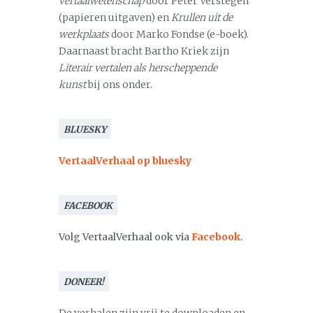
vertaalwetenschap
door Peter Verstegen
(papieren uitgaven) en
Krullen uit de
werkplaats
door Marko Fondse (e-boek).
Daarnaast bracht Bartho Kriek zijn
Literair vertalen als herscheppende
kunst
bij ons onder.
BLUESKY
VertaalVerhaal op bluesky
FACEBOOK
Volg VertaalVerhaal ook via
Facebook
.
DONEER!