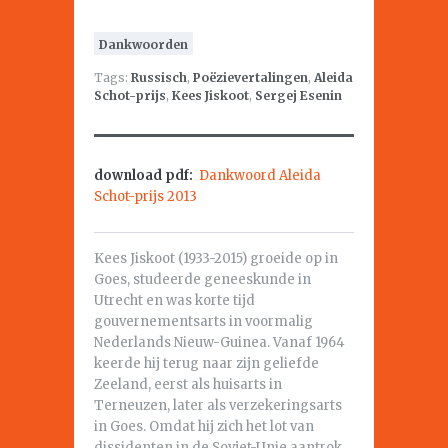
Dankwoorden
Tags:
Russisch
,
Poëzievertalingen
,
Aleida
Schot-prijs
,
Kees Jiskoot
,
Sergej Esenin
download pdf:
Dankwoord Aleida
Schot-prijs 2013
Kees Jiskoot (1933-2015) groeide op in
Goes, studeerde geneeskunde in
Utrecht en was korte tijd
gouvernementsarts in voormalig
Nederlands Nieuw-Guinea. Vanaf 1964
keerde hij terug naar zijn geliefde
Zeeland, eerst als huisarts in
Terneuzen, later als verzekeringsarts
in Goes. Omdat hij zich het lot van
dissidenten in de Sovjet-Unie aantrok