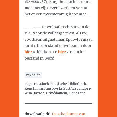
Goudzand
. Zo zingt het boek continu
mee met zijn levenswerk en vormt
het er een tweestemmig koor mee….
…………….. Download rechtsboven de
PDF voor de volledige tekst. Als uw
voorkeur uitgaat naar Epub-formaat,
kunt u het bestand downloaden door
hier
te klikken. En
hier
vindt u het
bestand in Word.
Verhalen
Tags:
Russisch
,
Russische bibliotheek
,
Konstantin Paustovski
,
Bert Wagendorp
,
Wim Hartog
,
Privédomein
,
Goudzand
download pdf:
De schatkamer van