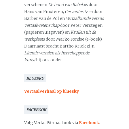
verschenen
De hond van Rabelais
door
Hans van Pinxteren,
Cervantes & co
door
Barber van de Pol en
Vertaalkunde versus
vertaalwetenschap
door Peter Verstegen
(papieren uitgaven) en
Krullen uit de
werkplaats
door Marko Fondse (e-boek).
Daarnaast bracht Bartho Kriek zijn
Literair vertalen als herscheppende
kunst
bij ons onder.
BLUESKY
VertaalVerhaal op bluesky
FACEBOOK
Volg VertaalVerhaal ook via
Facebook
.