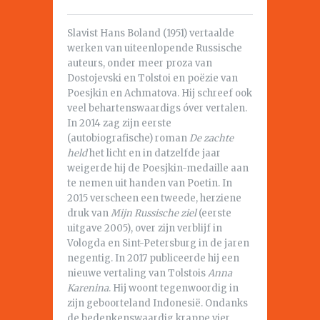
Slavist Hans Boland (1951) vertaalde
werken van uiteenlopende Russische
auteurs, onder meer proza van
Dostojevski en Tolstoi en poëzie van
Poesjkin en Achmatova. Hij schreef ook
veel behartenswaardigs óver vertalen.
In 2014 zag zijn eerste
(autobiografische) roman
De zachte
held
het licht en in datzelfde jaar
weigerde hij de Poesjkin-medaille aan
te nemen uit handen van Poetin. In
2015 verscheen een tweede, herziene
druk van
Mijn Russische ziel
(eerste
uitgave 2005), over zijn verblijf in
Vologda en Sint-Petersburg in de jaren
negentig. In 2017 publiceerde hij een
nieuwe vertaling van Tolstois
Anna
Karenina
. Hij woont tegenwoordig in
zijn geboorteland Indonesië. Ondanks
de bedenkenswaardig krappe vier