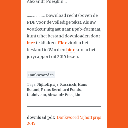
Alexandr Poesjkin…
…………….. Download rechtsboven de
PDF voor de volledige tekst. Als uw
voorkeur uitgaat naar Epub-formaat,
kunt u het bestand downloaden door
hier
te klikken.
Hier
vindt u het
bestand in Word en
hier
kunt u het
juryrapport uit 2015 lezen.
Dankwoorden
Tags:
Nijhoffprijs
,
Russisch
,
Hans
Boland
,
Prins Bernhard Fonds
,
taalniveau
,
Alexandr Poesjkin
download pdf:
Dankwoord Nijhoffprijs
2015