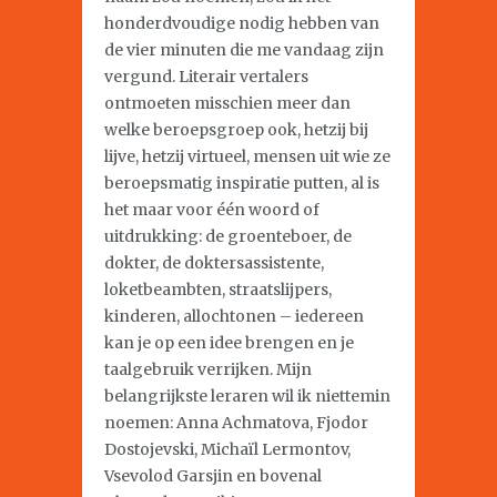
honderdvoudige nodig hebben van
de vier minuten die me vandaag zijn
vergund. Literair vertalers
ontmoeten misschien meer dan
welke beroepsgroep ook, hetzij bij
lijve, hetzij virtueel, mensen uit wie ze
beroepsmatig inspiratie putten, al is
het maar voor één woord of
uitdrukking: de groenteboer, de
dokter, de doktersassistente,
loketbeambten, straatslijpers,
kinderen, allochtonen – iedereen
kan je op een idee brengen en je
taalgebruik verrijken. Mijn
belangrijkste leraren wil ik niettemin
noemen: Anna Achmatova, Fjodor
Dostojevski, Michaïl Lermontov,
Vsevolod Garsjin en bovenal