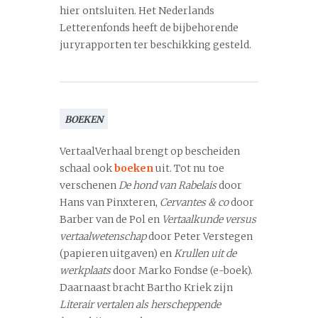
hier ontsluiten. Het Nederlands
Letterenfonds heeft de bijbehorende
juryrapporten ter beschikking gesteld.
BOEKEN
VertaalVerhaal brengt op bescheiden
schaal ook
boeken
uit. Tot nu toe
verschenen
De hond van Rabelais
door
Hans van Pinxteren,
Cervantes & co
door
Barber van de Pol en
Vertaalkunde versus
vertaalwetenschap
door Peter Verstegen
(papieren uitgaven) en
Krullen uit de
werkplaats
door Marko Fondse (e-boek).
Daarnaast bracht Bartho Kriek zijn
Literair vertalen als herscheppende