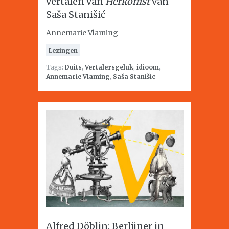
vertalen van
Herkomst
van
Saša Stanišić
Annemarie Vlaming
Lezingen
Tags:
Duits
,
Vertalersgeluk
,
idioom
,
Annemarie Vlaming
,
Saša Stanišic
Alfred Döblin: Berlijner in