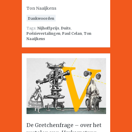
Ton Naaijkens
Dankwoorden
Tags:
Nijhoffprijs
,
Duits
,
Poëzievertalingen
,
Paul Celan
,
Ton
Naaijkens
De Gretchenfrage – over het