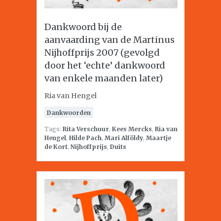
Dankwoord bij de
aanvaarding van de Martinus
Nijhoffprijs 2007 (gevolgd
door het ‘echte’ dankwoord
van enkele maanden later)
Ria van Hengel
Dankwoorden
Tags:
Rita Verschuur
,
Kees Mercks
,
Ria van
Hengel
,
Hilde Pach
,
Mari Alföldy
,
Maartje
de Kort
,
Nijhoffprijs
,
Duits