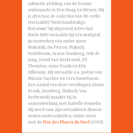
culturele afdeling van de Franse
ambassade in Den Haag en Wenen. Hij
is
directeur de collection
van de reeks
(vertaalde) ‘Nederlandstalige
literatuur’ bij uitgeverij Actes Sud.
Sinds 1980 vertaalde hij een zestigtal
prozawerken van onder meer
Multatuli, Du Perron, Mulisch,
Nooteboom, Arnon Grunberg, Oek de
Jong, David Van Reybrouck, P.F.
Thomése, Anne Frank en Etty
Hillesum. Hij vertaalde o.a. poëzie van
Miriam Van hee en Cees Nooteboom.
Een aantal van deze vertalingen (Anne
Frank, Grunberg, Mulisch, Van
Reybrouck) maakte hij in
samenwerking met Isabelle Rosselin.
Hij werd voor zijn vertaalwerk diverse
malen onderscheiden, onder meer
met de
Prix des Phares du Nord
(2005).