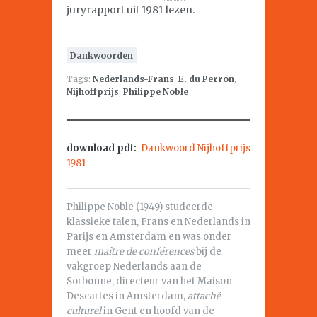
juryrapport uit 1981 lezen.
Dankwoorden
Tags:
Nederlands-Frans
,
E. du Perron
,
Nijhoffprijs
,
Philippe Noble
download pdf:
Dankwoord Nijhoffprijs
1981
Philippe Noble (1949) studeerde
klassieke talen, Frans en Nederlands in
Parijs en Amsterdam en was onder
meer
maître de conférences
bij de
vakgroep Nederlands aan de
Sorbonne, directeur van het Maison
Descartes in Amsterdam,
attaché
culturel
in Gent en hoofd van de