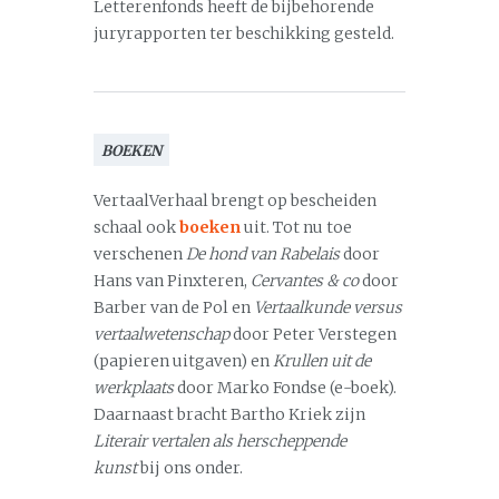
Letterenfonds heeft de bijbehorende
juryrapporten ter beschikking gesteld.
BOEKEN
VertaalVerhaal brengt op bescheiden
schaal ook
boeken
uit. Tot nu toe
verschenen
De hond van Rabelais
door
Hans van Pinxteren,
Cervantes & co
door
Barber van de Pol en
Vertaalkunde versus
vertaalwetenschap
door Peter Verstegen
(papieren uitgaven) en
Krullen uit de
werkplaats
door Marko Fondse (e-boek).
Daarnaast bracht Bartho Kriek zijn
Literair vertalen als herscheppende
kunst
bij ons onder.