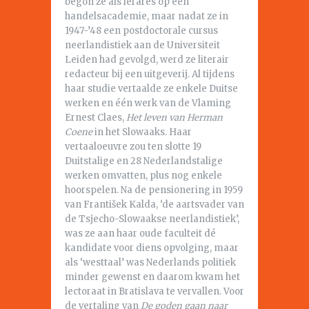
begon ze als lerares op een
handelsacademie, maar nadat ze in
1947-’48 een postdoctorale cursus
neerlandistiek aan de Universiteit
Leiden had gevolgd, werd ze literair
redacteur bij een uitgeverij. Al tijdens
haar studie vertaalde ze enkele Duitse
werken en één werk van de Vlaming
Ernest Claes,
Het leven van Herman
Coene
in het Slowaaks. Haar
vertaaloeuvre zou ten slotte 19
Duitstalige en 28 Nederlandstalige
werken omvatten, plus nog enkele
hoorspelen. Na de pensionering in 1959
van František Kalda, ‘de aartsvader van
de Tsjecho-Slowaakse neerlandistiek’,
was ze aan haar oude faculteit dé
kandidate voor diens opvolging, maar
als ‘westtaal’ was Nederlands politiek
minder gewenst en daarom kwam het
lectoraat in Bratislava te vervallen. Voor
de vertaling van
De goden gaan naar