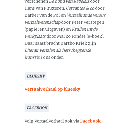
verschenen
De hond van Rabelais
door
Hans van Pinxteren,
Cervantes & co
door
Barber van de Pol en
Vertaalkunde versus
vertaalwetenschap
door Peter Verstegen
(papieren uitgaven) en
Krullen uit de
werkplaats
door Marko Fondse (e-boek).
Daarnaast bracht Bartho Kriek zijn
Literair vertalen als herscheppende
kunst
bij ons onder.
BLUESKY
VertaalVerhaal op bluesky
FACEBOOK
Volg VertaalVerhaal ook via
Facebook
.