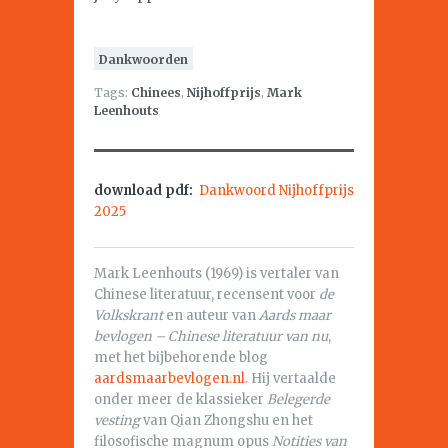
Dankwoorden
Tags:
Chinees
,
Nijhoffprijs
,
Mark
Leenhouts
download pdf:
Dankwoord Nijhoffprijs
2025
Mark Leenhouts (1969) is vertaler van
Chinese literatuur, recensent voor
de
Volkskrant
en auteur van
Aards maar
bevlogen – Chinese literatuur van nu
,
met het bijbehorende blog
aardsmaarbevlogen.nl
. Hij vertaalde
onder meer de klassieker
Belegerde
vesting
van Qian Zhongshu en het
filosofische magnum opus
Notities van