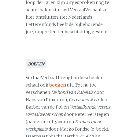
loop der jaren zijn uitgesproken nog te
achterhalen zijn, wil VertaalVerhaal ze
hier ontsluiten. Het Nederlands
Letterenfonds heeft de bijbehorende
juryrapporten ter beschikking gesteld.
BOEKEN
VertaalVerhaal brengt op bescheiden
schaal ook
boeken
uit. Tot nu toe
verschenen
De hond van Rabelais
door
Hans van Pinxteren,
Cervantes & co
door
Barber van de Pol en
Vertaalkunde versus
vertaalwetenschap
door Peter Verstegen
(papieren uitgaven) en
Krullen uit de
werkplaats
door Marko Fondse (e-boek).
Daarnaast bracht Bartho Kriek zijn