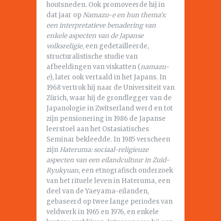
houtsneden. Ook promoveerde hij in
dat jaar op
Namazu-e en hun thema’s:
een interpretatieve benadering van
enkele aspecten van de Japanse
volksreligie
, een gedetailleerde,
structuralistische studie van
afbeeldingen van viskatten (
namazu-
e
), later ook vertaald in het Japans. In
1968 vertrok hij naar de Universiteit van
Zürich, waar hij de grondlegger van de
Japanologie in Zwitserland werd en tot
zijn pensionering in 1986 de Japanse
leerstoel aan het Ostasiatisches
Seminar bekleedde. In 1985 verscheen
zijn
Hateruma: sociaal-religieuze
aspecten van een eilandcultuur in Zuid-
Ryukyuan
, een etnografisch onderzoek
van het rituele leven in Hateruma, een
deel van de Yaeyama-eilanden,
gebaseerd op twee lange periodes van
veldwerk in 1965 en 1976, en enkele