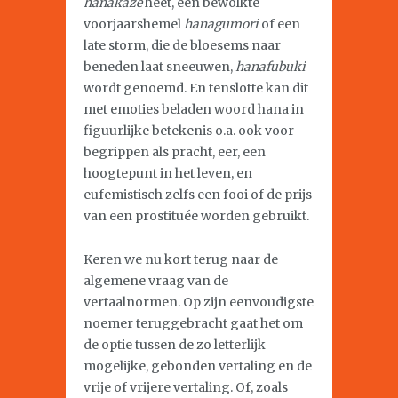
hanakaze
heet, een bewolkte
voorjaarshemel
hanagumori
of een
late storm, die de bloesems naar
beneden laat sneeuwen,
hanafubuki
wordt genoemd. En tenslotte kan dit
met emoties beladen woord hana in
figuurlijke betekenis o.a. ook voor
begrippen als pracht, eer, een
hoogtepunt in het leven, en
eufemistisch zelfs een fooi of de prijs
van een prostituée worden gebruikt.
Keren we nu kort terug naar de
algemene vraag van de
vertaalnormen. Op zijn eenvoudigste
noemer teruggebracht gaat het om
de optie tussen de zo letterlijk
mogelijke, gebonden vertaling en de
vrije of vrijere vertaling. Of, zoals