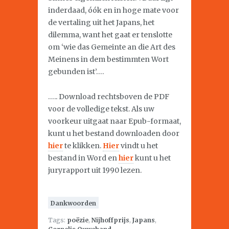
inderdaad, óók en in hoge mate voor
de vertaling uit het Japans, het
dilemma, want het gaat er tenslotte
om ‘wie das Gemeinte an die Art des
Meinens in dem bestimmten Wort
gebunden ist’….
….. Download rechtsboven de PDF
voor de volledige tekst. Als uw
voorkeur uitgaat naar Epub-formaat,
kunt u het bestand downloaden door
hier
te klikken.
Hier
vindt u het
bestand in Word en
hier
kunt u het
juryrapport uit 1990 lezen.
Dankwoorden
Tags:
poëzie
,
Nijhoffprijs
,
Japans
,