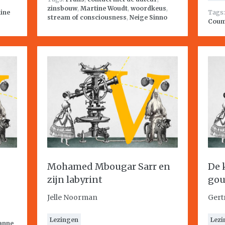
zinsbouw
,
Martine Woudt
,
woordkeus
,
line
Tags
stream of consciousness
,
Neige Sinno
Cou
Mohamed Mbougar Sarr en
De 
zijn labyrint
gou
Jelle Noorman
Gert
Lezingen
Lezi
anne