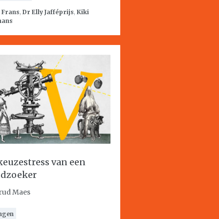
:
Frans
,
Dr Elly Jafféprijs
,
Kiki
mans
keuzestress van een
dzoeker
rud Maes
ngen