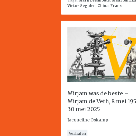
Tags:
Mark Leenhouts
,
Maarten Elz
Victor Segalen
,
China
,
Frans
Mirjam was de beste –
Mirjam de Veth, 8 mei 19
30 mei 2025
Jacqueline Oskamp
Verhalen