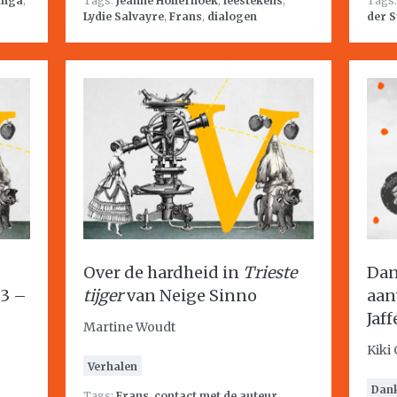
inga
,
Tags:
Jeanne Holierhoek
,
leestekens
,
Tags
Lydie Salvayre
,
Frans
,
dialogen
der S
Over de hardheid in
Trieste
Dan
53 –
tijger
van Neige Sinno
aan
Jaff
Martine Woudt
Kiki
Verhalen
Dan
Tags:
Frans
,
contact met de auteur
,