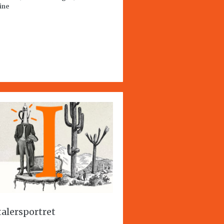
ine
talersportret