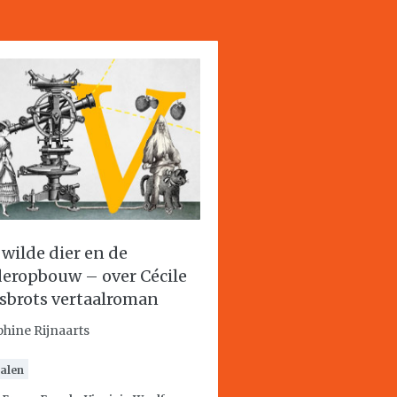
 wilde dier en de
eropbouw – over Cécile
sbrots vertaalroman
phine Rijnaarts
alen