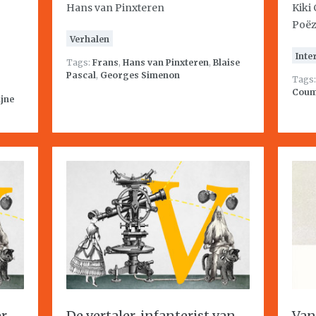
Hans van Pinxteren
Kiki
Poëz
Verhalen
Inte
Tags:
Frans
,
Hans van Pinxteren
,
Blaise
Pascal
,
Georges Simenon
Tags
Cou
ijne
er
De vertaler, infanterist van
Van