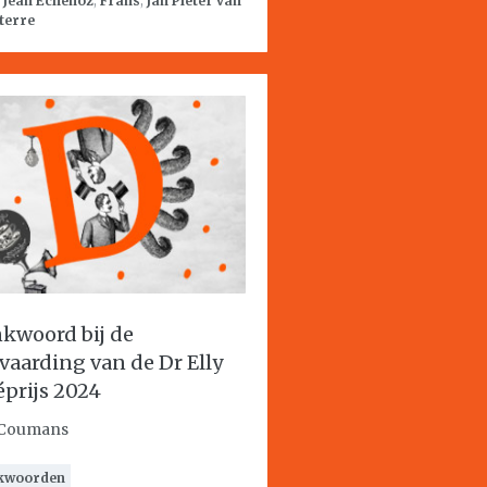
:
Jean Echenoz
,
Frans
,
Jan Pieter van
terre
kwoord bij de
vaarding van de Dr Elly
éprijs 2024
 Coumans
kwoorden