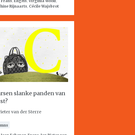
:
Frans
,
Engels
,
Virginia Woolf
,
hine Rijnaarts
,
Cécile Wajsbrot
rsen slanke panden van
st?
Pieter van der Sterre
umns