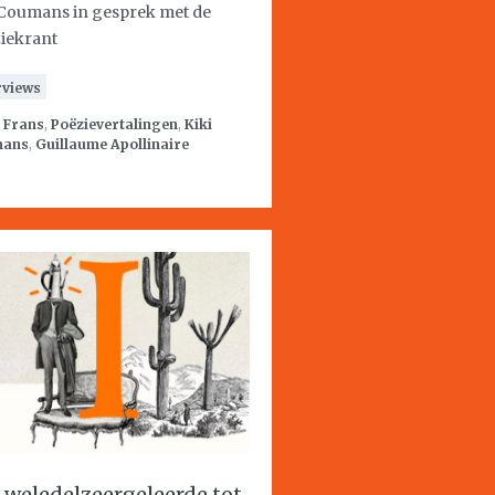
 Coumans in gesprek met de
iekrant
rviews
:
Frans
,
Poëzievertalingen
,
Kiki
mans
,
Guillaume Apollinaire
 weledelzeergeleerde tot