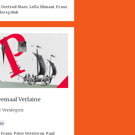
:
Gertrud Maes
,
Leïla Slimani
,
Frans
,
lersgeluk
emaal Verlaine
r Verstegen
ie
:
Frans
,
Peter Verstegen
,
Paul