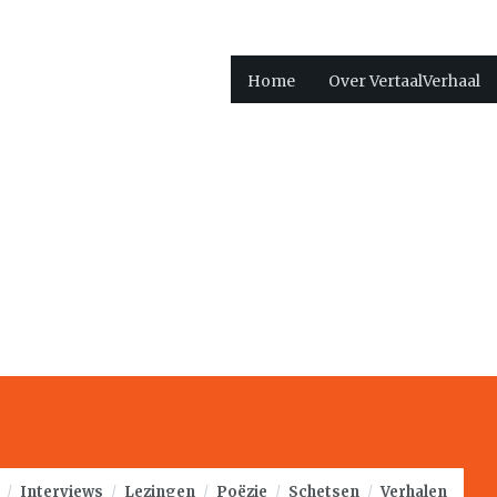
Home
Over VertaalVerhaal
/
Interviews
/
Lezingen
/
Poëzie
/
Schetsen
/
Verhalen