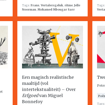
Tags:
Frans
,
Vertalersgeluk
,
ritme
,
Jelle
Tags
Noorman
,
Mohamed Mbougar Sarr
Verta
Een magisch realistische
Twe
maaltijd (vol
Pete
intertekstualiteit) – Over
et
Erfgoed
van Miguel
Poëz
Bonnefoy
Tags