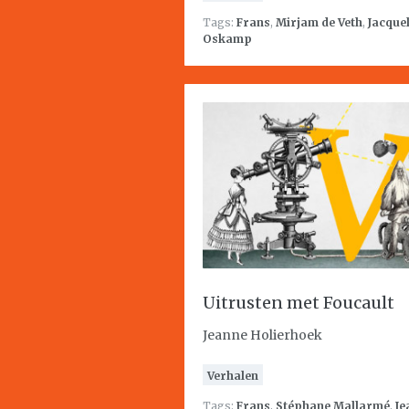
Tags:
Frans
,
Mirjam de Veth
,
Jacque
Oskamp
Uitrusten met Foucault
Jeanne Holierhoek
Verhalen
Tags:
Frans
,
Stéphane Mallarmé
,
Je