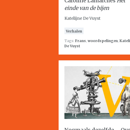
Caroline Lamarches
Het
einde van de bijen
Katelijne De Vuyst
Verhalen
Tags:
Frans
,
woordspelingen
,
Katel
De Vuyst
Nogmaals dezelfde – Ov