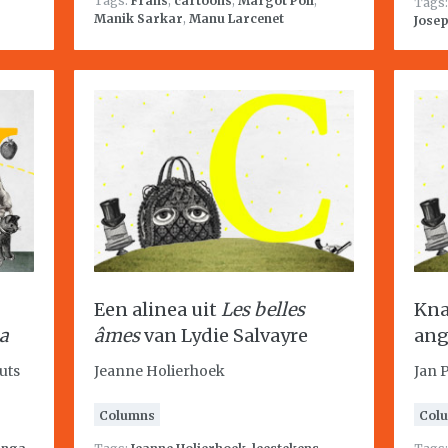
Tags:
Frans
,
cartoons
,
Margot Poll
,
Tags
Manik Sarkar
,
Manu Larcenet
Josep
Een alinea uit
Les belles
Kna
na
âmes
van Lydie Salvayre
ang
uts
Jeanne Holierhoek
Jan 
Columns
Col