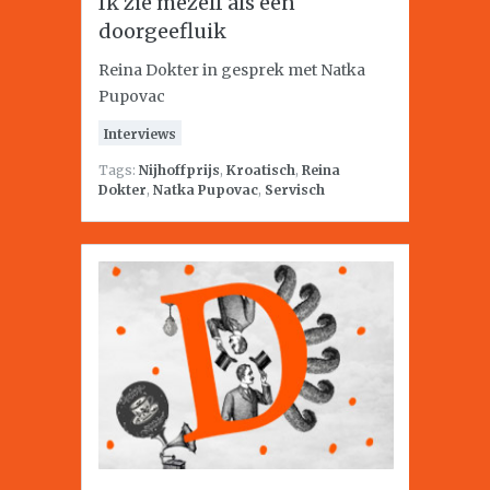
Ik zie mezelf als een
doorgeefluik
Reina Dokter in gesprek met Natka
Pupovac
Interviews
Tags:
Nijhoffprijs
,
Kroatisch
,
Reina
Dokter
,
Natka Pupovac
,
Servisch