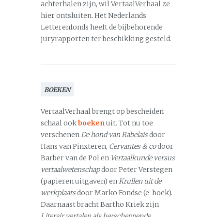
achterhalen zijn, wil VertaalVerhaal ze
hier ontsluiten. Het Nederlands
Letterenfonds heeft de bijbehorende
juryrapporten ter beschikking gesteld.
BOEKEN
VertaalVerhaal brengt op bescheiden
schaal ook
boeken
uit. Tot nu toe
verschenen
De hond van Rabelais
door
Hans van Pinxteren,
Cervantes & co
door
Barber van de Pol en
Vertaalkunde versus
vertaalwetenschap
door Peter Verstegen
(papieren uitgaven) en
Krullen uit de
werkplaats
door Marko Fondse (e-boek).
Daarnaast bracht Bartho Kriek zijn
Literair vertalen als herscheppende