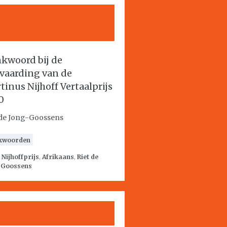
kwoord bij de
vaarding van de
tinus Nijhoff Vertaalprijs
0
 de Jong-Goossens
kwoorden
:
Nijhoffprijs
,
Afrikaans
,
Riet de
-Goossens