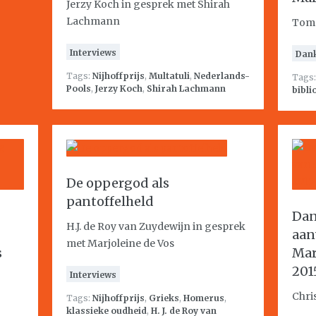
Jerzy Koch in gesprek met Shirah
Lachmann
Tom
Interviews
Dan
Tags:
Nijhoffprijs
,
Multatuli
,
Nederlands-
Tags
Pools
,
Jerzy Koch
,
Shirah Lachmann
bibli
De oppergod als
pantoffelheld
Dan
H.J. de Roy van Zuydewijn in gesprek
aan
met Marjoleine de Vos
s
Mar
201
Interviews
Chri
Tags:
Nijhoffprijs
,
Grieks
,
Homerus
,
klassieke oudheid
,
H. J. de Roy van