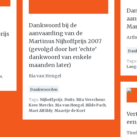
Dan
aan
Dankwoord bij de
Mar
aanvaarding van de
rijs
Arth
Martinus Nijhoffprijs 2007
(gevolgd door het ‘echte’
Dan
dankwoord van enkele
Tags
maanden later)
Lang
Ria van Hengel
js
,
Dankwoorden
Tags:
Nijhoffprijs
,
Duits
,
Rita Verschuur
,
Kees Mercks
,
Ria van Hengel
,
Hilde Pach
,
Mari Alföldy
,
Maartje de Kort
Ver
een
Tine