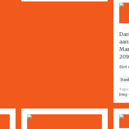
Dan
aan
Mar
201
Riet
Dan
Tags
Jong