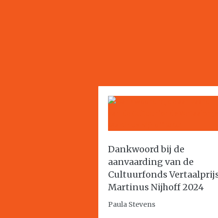
Dankwoord bij de
aanvaarding van de
Cultuurfonds Vertaalprij
Martinus Nijhoff 2024
Paula Stevens