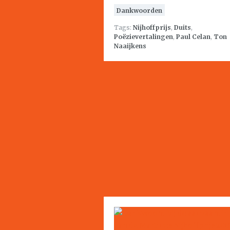
Dankwoorden
Tags:
Nijhoffprijs
,
Duits
,
Poëzievertalingen
,
Paul Celan
,
Ton
Naaijkens