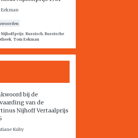
 Eekman
kwoorden
:
Nijhoffprijs
,
Russisch
,
Russische
otheek
,
Tom Eekman
kwoord bij de
vaarding van de
tinus Nijhoff Vertaalprijs
5
stiane Kuby