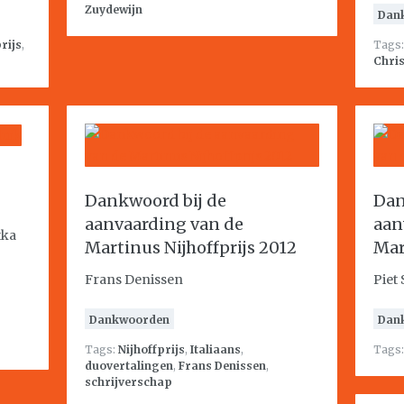
Zuydewijn
Dan
rijs
,
Tags
Chris
Dankwoord bij de
Dan
aanvaarding van de
aan
tka
Martinus Nijhoffprijs 2012
Mar
Frans Denissen
Piet 
Dankwoorden
Dan
Tags:
Nijhoffprijs
,
Italiaans
,
Tags
duovertalingen
,
Frans Denissen
,
schrijverschap