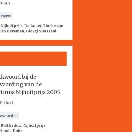
eman
rviews
:
Nijhoffprijs
,
Italiaans
,
Tineke van
Ben Haveman
,
Giorgio Bassani
kwoord bij de
vaarding van de
tinus Nijhoffprijs 2005
 Erdorf
kwoorden
:
Rolf Erdorf
,
Nijhoffprijs
,
rlands-Duits