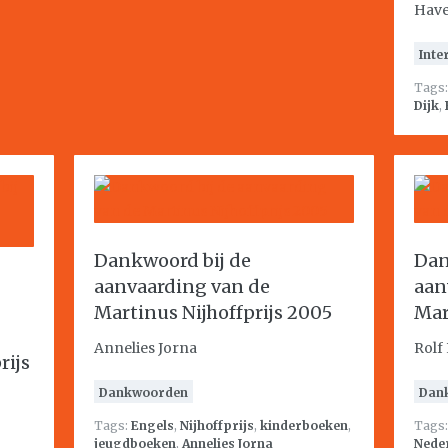
Hav
Inte
Tags
Dijk
,
Dankwoord bij de
Dan
aanvaarding van de
aan
Martinus Nijhoffprijs 2005
Mar
Annelies Jorna
Rolf
rijs
Dankwoorden
Dan
Tags:
Engels
,
Nijhoffprijs
,
kinderboeken
,
Tags
jeugdboeken
,
Annelies Jorna
Nede