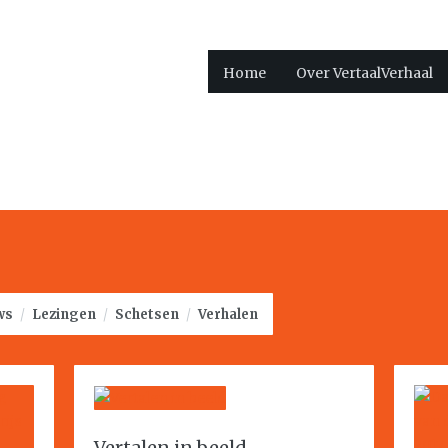
Home
Over VertaalVerhaal
ws
/
Lezingen
/
Schetsen
/
Verhalen
Vertalen in beeld